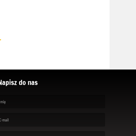
.
Napisz do nas
rst name is required )
ail is required. )