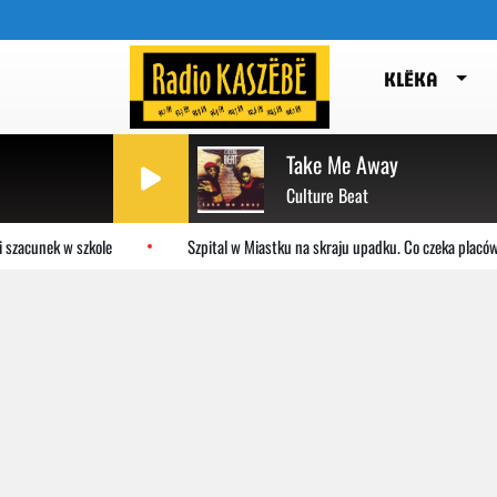
KLËKA
Take Me Away
Culture Beat
szacunek w szkole
Szpital w Miastku na skraju upadku. Co czeka placówk