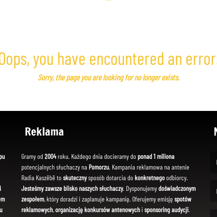
Oops, you have encountered an error
Sorry, the page you are looking for no longer exists.
Reklama
pu
Gramy od
2004
roku. Każdego dnia docieramy do
ponad 1 miliona
potencjalnych słuchaczy na
Pomorzu
. Kampania reklamowa na antenie
(Fi
Radia Kaszëbë to
skuteczny
sposób dotarcia do
konkretnego
odbiorcy.
i
Jesteśmy zawsze blisko naszych słuchaczy
. Dysponujemy
doświadczonym
em
zespołem
, który doradzi i zaplanuje kampanię. Oferujemy emisję
spotów
(Em
u
reklamowych
,
organizację konkursów antenowych
i
sponsoring audycji
.