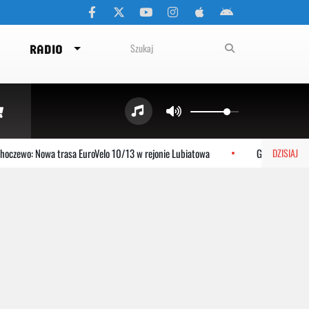
RADIO
czewo: Nowa trasa EuroVelo 10/13 w rejonie Lubiatowa
Gniewino: Stole
DZISIAJ