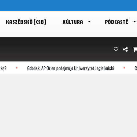
KASZËBSKÔ (CSB)
KÙLTURA
PÒDCASTË
ę?
Gdańsk: AP Orlen podejmuje Uniwersytet Jagielloński
Cho