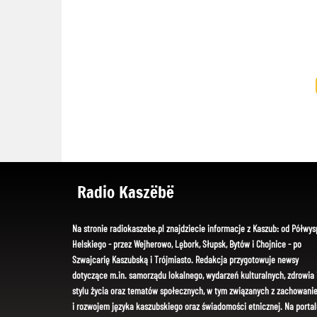
Radio Kaszëbë
Na stronie radiokaszebe.pl znajdziecie informacje z Kaszub: od Półwys
Helskiego - przez Wejherowo, Lębork, Słupsk, Bytów i Chojnice - po
Szwajcarię Kaszubską i Trójmiasto. Redakcja przygotowuje newsy
dotyczące m.in. samorządu lokalnego, wydarzeń kulturalnych, zdrowia 
stylu życia oraz tematów społecznych, w tym związanych z zachowani
i rozwojem języka kaszubskiego oraz świadomości etnicznej. Na portal