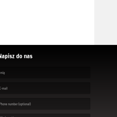
Napisz do nas
rst name is required )
ail is required. )