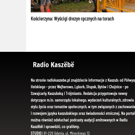
Kościerzyna: Wyścigi drezyn ręcznych na torach
Radio Kaszëbë
Na stronie radiokaszebe.pl znajdziecie informacje z Kaszub: od Półwys
Helskiego - przez Wejherowo, Lębork, Słupsk, Bytów i Chojnice - po
Szwajcarię Kaszubską i Trójmiasto. Redakcja przygotowuje newsy
dotyczące m.in. samorządu lokalnego, wydarzeń kulturalnych, zdrowia 
stylu życia oraz tematów społecznych, w tym związanych z zachowani
i rozwojem języka kaszubskiego oraz świadomości etnicznej. Na portal
można również odsłuchać podcasty audycji emitowanych w Radiu
Kaszëbë i sprawdzić, co graliśmy.
STUDIO
| 81-229 Gdynia, ul. Mireckiego 12