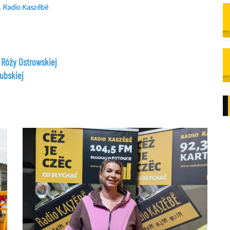
j. Radio Kaszëbë
o Róży Ostrowskiej
zubskiej