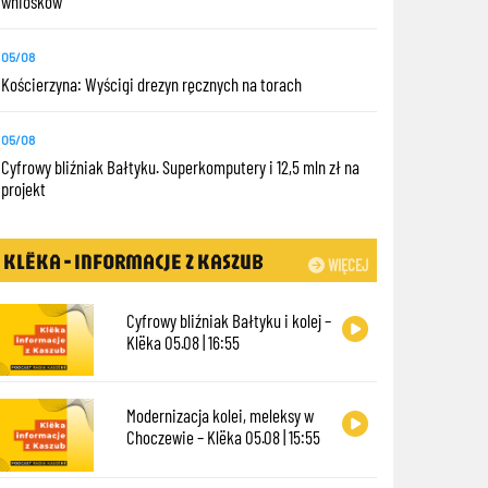
wniosków
05/08
Kościerzyna: Wyścigi drezyn ręcznych na torach
05/08
Cyfrowy bliźniak Bałtyku. Superkomputery i 12,5 mln zł na
projekt
KLËKA - INFORMACJE Z KASZUB
WIĘCEJ
Cyfrowy bliźniak Bałtyku i kolej –
Klëka 05.08 | 16:55
Modernizacja kolei, meleksy w
Choczewie – Klëka 05.08 | 15:55