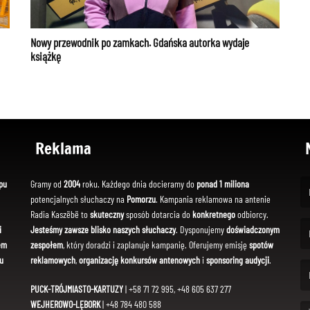
Nowy przewodnik po zamkach. Gdańska autorka wydaje
książkę
Reklama
pu
Gramy od
2004
roku. Każdego dnia docieramy do
ponad 1 miliona
potencjalnych słuchaczy na
Pomorzu
. Kampania reklamowa na antenie
(Fi
Radia Kaszëbë to
skuteczny
sposób dotarcia do
konkretnego
odbiorcy.
i
Jesteśmy zawsze blisko naszych słuchaczy
. Dysponujemy
doświadczonym
em
zespołem
, który doradzi i zaplanuje kampanię. Oferujemy emisję
spotów
(Em
u
reklamowych
,
organizację konkursów antenowych
i
sponsoring audycji
.
PUCK-TRÓJMIASTO-KARTUZY
| +58 71 72 995, +48 605 637 277
WEJHEROWO-LĘBORK
| +48 784 480 588