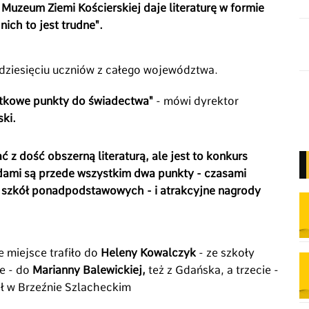
 Muzeum Ziemi Kościerskiej daje literaturę w formie
ich to jest trudne".
udziesięciu uczniów z całego województwa.
tkowe punkty do świadectwa"
- mówi dyrektor
ki.
ć z dość obszerną literaturą, ale jest to konkurs
odami są przede wszystkim dwa punkty - czasami
o szkół ponadpodstawowych - i atrakcyjne nagrody
e miejsce trafiło do
Heleny Kowalczyk
- ze szkoły
e - do
Marianny Balewickiej,
też z Gdańska, a trzecie -
ł w Brzeźnie Szlacheckim