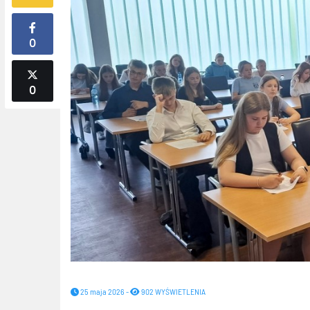
0
0
25 maja 2026 -
902 WYŚWIETLENIA