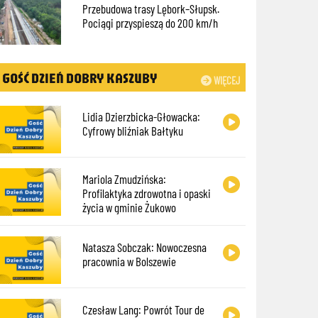
Przebudowa trasy Lębork–Słupsk.
Pociągi przyspieszą do 200 km/h
GOŚĆ DZIEŃ DOBRY KASZUBY
WIĘCEJ
Lidia Dzierzbicka-Głowacka:
Cyfrowy bliźniak Bałtyku
Mariola Zmudzińska:
Profilaktyka zdrowotna i opaski
życia w gminie Żukowo
Natasza Sobczak: Nowoczesna
pracownia w Bolszewie
Czesław Lang: Powrót Tour de