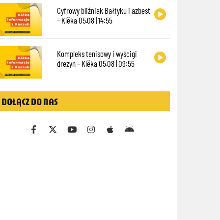
Cyfrowy bliźniak Bałtyku i azbest
– Klëka 05.08 | 14:55
Kompleks tenisowy i wyścigi
drezyn – Klëka 05.08 | 09:55
DOŁĄCZ DO NAS