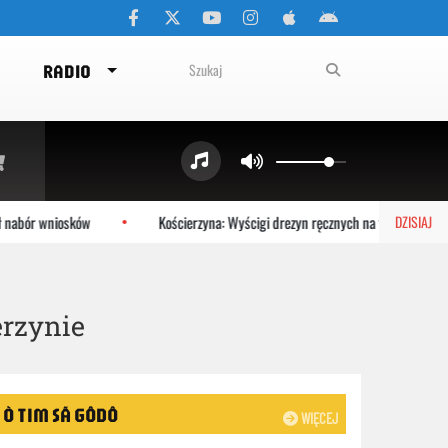
RADIO
 wniosków
Kościerzyna: Wyścigi drezyn ręcznych na torach
DZISIAJ
erzynie
Ò TIM SÃ GÔDÔ
WIĘCEJ