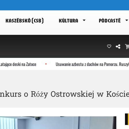
KASZËBSKÔ (CSB)
KÙLTURA
PÒDCASTË
 deski na Zatoce
Usuwanie azbestu z dachów na Pomorzu. Ruszył nabór
nkurs o Róży Ostrowskiej w Kości