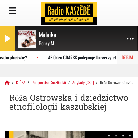
Malaika
Boney M.
zeka placówkę?
AP Orlen GDAŃSK podejmuje Uniwersytet Jagielloński
DZISIAJ
KLËKA
Perspectiva Kaszëbskô
Artykuły [CSB]
Róża Ostrowska i dziedzictwo etnofilologii kaszubskiej
Róża Ostrowska i dziedzictwo
etnofilologii kaszubskiej