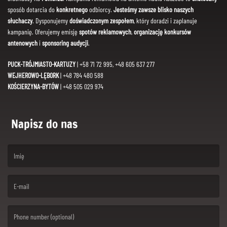
sposób dotarcia do
konkretnego
odbiorcy.
Jesteśmy zawsze blisko naszych
słuchaczy
. Dysponujemy
doświadczonym zespołem
, który doradzi i zaplanuje
kampanię. Oferujemy emisję
spotów reklamowych
,
organizację konkursów
antenowych
i
sponsoring audycji
.
PUCK-TRÓJMIASTO-KARTUZY
| +58 71 72 995, +48 605 637 277
WEJHEROWO-LĘBORK
| +48 784 480 588
KOŚCIERZYNA-BYTÓW
| +48 505 029 974
Napisz do nas
(First name is required )
(Email is required. )