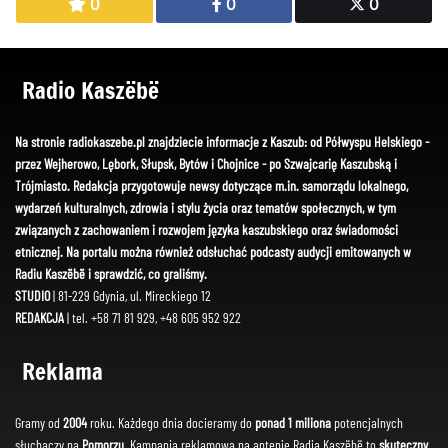
0
0
0
Radio Kaszëbë
Na stronie radiokaszebe.pl znajdziecie informacje z Kaszub: od Półwyspu Helskiego -
przez Wejherowo, Lębork, Słupsk, Bytów i Chojnice - po Szwajcarię Kaszubską i
Trójmiasto. Redakcja przygotowuje newsy dotyczące m.in. samorządu lokalnego,
wydarzeń kulturalnych, zdrowia i stylu życia oraz tematów społecznych, w tym
związanych z zachowaniem i rozwojem języka kaszubskiego oraz świadomości
etnicznej. Na portalu można również odsłuchać podcasty audycji emitowanych w
Radiu Kaszëbë i sprawdzić, co graliśmy.
STUDIO
| 81-229 Gdynia, ul. Mireckiego 12
REDAKCJA
| tel. +58 71 81 929, +48 605 952 922
Reklama
Gramy od
2004
roku. Każdego dnia docieramy do
ponad 1 miliona
potencjalnych
słuchaczy na
Pomorzu
. Kampania reklamowa na antenie Radia Kaszëbë to
skuteczny