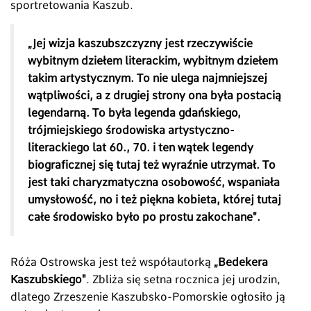
sportretowania Kaszub.
„Jej wizja kaszubszczyzny jest rzeczywiście
wybitnym dziełem literackim, wybitnym dziełem
takim artystycznym. To nie ulega najmniejszej
wątpliwości, a z drugiej strony ona była postacią
legendarną. To była legenda gdańskiego,
trójmiejskiego środowiska artystyczno-
literackiego lat 60., 70. i ten wątek legendy
biograficznej się tutaj też wyraźnie utrzymał. To
jest taki charyzmatyczna osobowość, wspaniała
umysłowość, no i też piękna kobieta, której tutaj
całe środowisko było po prostu zakochane".
Róża Ostrowska jest też współautorką
„Bedekera
Kaszubskiego"
. Zbliża się setna rocznica jej urodzin,
dlatego Zrzeszenie Kaszubsko-Pomorskie ogłosiło ją