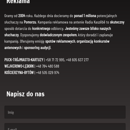
Reklama
Gramy od
2004
roku. Każdego dnia docieramy do
ponad 1 miliona
potencjalnych
słuchaczy na
Pomorzu
. Kampania reklamowa na antenie Radia Kaszëbë to
skuteczny
sposób dotarcia do
konkretnego
odbiorcy.
Jesteśmy zawsze blisko naszych
słuchaczy
. Dysponujemy
doświadczonym zespołem
, który doradzi i zaplanuje
kampanię. Oferujemy emisję
spotów reklamowych
,
organizację konkursów
antenowych
i
sponsoring audycji
.
PUCK-TRÓJMIASTO-KARTUZY
| +58 71 72 995, +48 605 637 277
WEJHEROWO-LĘBORK
| +48 784 480 588
KOŚCIERZYNA-BYTÓW
| +48 505 029 974
Napisz do nas
(First name is required )