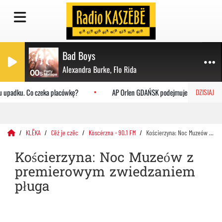
Bad Boys
Alexandra Burke, Flo Rida
upadku. Co czeka placówkę?
AP Orlen GDAŃSK podejmuje Uniwersytet Jag
DZISIAJ
KLËKA
Cëż je czëc
Kòscérzna - 90.1 FM
Kościerzyna: Noc Muzeów z premierowym zwiedzaniem pługa
Kościerzyna: Noc Muzeów z
premierowym zwiedzaniem
pługa