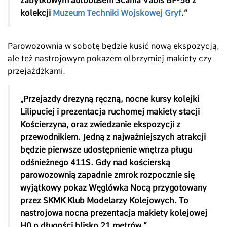
zabytkowym autobusem Scania Vabis BF-56 z
kolekcji
Muzeum Techniki Wojskowej Gryf
.”
Parowozownia w sobotę będzie kusić nową ekspozycją,
ale też nastrojowym pokazem olbrzymiej makiety czy
przejażdżkami.
„Przejazdy drezyną ręczną, nocne kursy kolejki
Lilipuciej i prezentacja ruchomej makiety stacji
Kościerzyna, oraz zwiedzanie ekspozycji z
przewodnikiem. Jedną z najważniejszych atrakcji
będzie pierwsze udostępnienie wnętrza pługu
odśnieżnego 411S. Gdy nad kościerską
parowozownią zapadnie zmrok rozpocznie się
wyjątkowy pokaz Węglówka Nocą przygotowany
przez SKMK Klub Modelarzy Kolejowych. To
nastrojowa nocna prezentacja makiety kolejowej
H0 o długości blisko 21 metrów.”