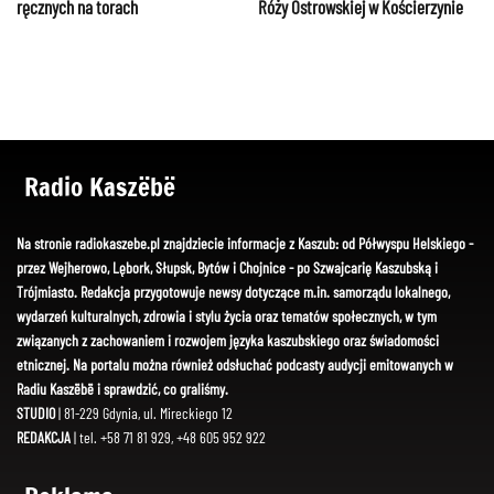
ręcznych na torach
Róży Ostrowskiej w Kościerzynie
Radio Kaszëbë
Na stronie radiokaszebe.pl znajdziecie informacje z Kaszub: od Półwyspu Helskiego -
przez Wejherowo, Lębork, Słupsk, Bytów i Chojnice - po Szwajcarię Kaszubską i
Trójmiasto. Redakcja przygotowuje newsy dotyczące m.in. samorządu lokalnego,
wydarzeń kulturalnych, zdrowia i stylu życia oraz tematów społecznych, w tym
związanych z zachowaniem i rozwojem języka kaszubskiego oraz świadomości
etnicznej. Na portalu można również odsłuchać podcasty audycji emitowanych w
Radiu Kaszëbë i sprawdzić, co graliśmy.
STUDIO
| 81-229 Gdynia, ul. Mireckiego 12
REDAKCJA
| tel. +58 71 81 929, +48 605 952 922