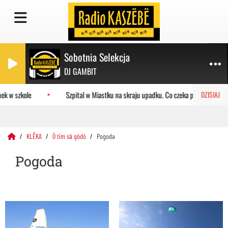
Sobotnia Selekcja
DJ GAMBIT
szkole
Szpital w Miastku na skraju upadku. Co czeka placówkę?
DZISIAJ
KLËKA
Ò tim sã gôdô
Pogoda
Pogoda