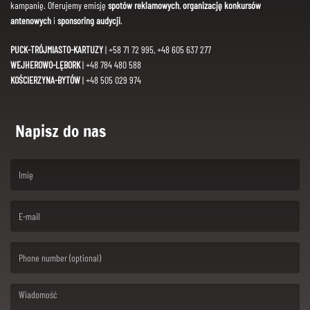
kampanię. Oferujemy emisję
spotów reklamowych
,
organizację konkursów
antenowych
i
sponsoring audycji
.
PUCK-TRÓJMIASTO-KARTUZY
| +58 71 72 995, +48 605 637 277
WEJHEROWO-LĘBORK
| +48 784 480 588
KOŚCIERZYNA-BYTÓW
| +48 505 029 974
Napisz do nas
(First name is required )
(Email is required. )