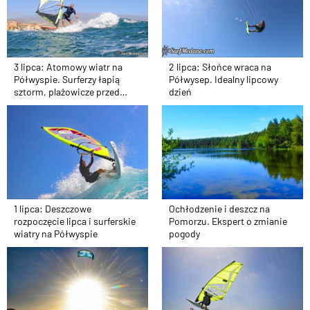
3 lipca: Atomowy wiatr na
2 lipca: Słońce wraca na
Półwyspie. Surferzy łapią
Półwysep. Idealny lipcowy
sztorm, plażowicze przed
dzień
telewizorami
1 lipca: Deszczowe
Ochłodzenie i deszcz na
rozpoczęcie lipca i surferskie
Pomorzu. Ekspert o zmianie
wiatry na Półwyspie
pogody