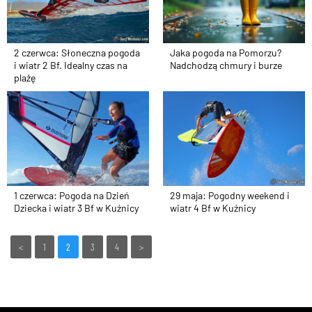
2 czerwca: Słoneczna pogoda
Jaka pogoda na Pomorzu?
i wiatr 2 Bf. Idealny czas na
Nadchodzą chmury i burze
plażę
1 czerwca: Pogoda na Dzień
29 maja: Pogodny weekend i
Dziecka i wiatr 3 Bf w Kuźnicy
wiatr 4 Bf w Kuźnicy
<
1
2
3
4
>