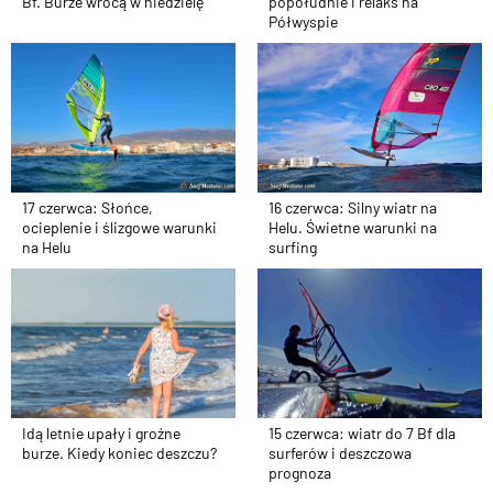
Bf. Burze wrócą w niedzielę
popołudnie i relaks na
Półwyspie
17 czerwca: Słońce,
16 czerwca: Silny wiatr na
ocieplenie i ślizgowe warunki
Helu. Świetne warunki na
na Helu
surfing
Idą letnie upały i groźne
15 czerwca: wiatr do 7 Bf dla
burze. Kiedy koniec deszczu?
surferów i deszczowa
prognoza