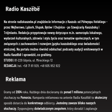
Radio Kaszëbë
Na stronie radiokaszebe.pl znajdziecie informacje z Kaszub: od Półwyspu Helskiego -
przez Wejherowo, Lębork, Słupsk, Bytów i Chojnice - po Szwajcarię Kaszubską i
Trójmiasto. Redakcja przygotowuje newsy dotyczące m.in. samorządu lokalnego,
wydarzeń kulturalnych, zdrowia i stylu życia oraz tematów społecznych, w tym
związanych z zachowaniem i rozwojem języka kaszubskiego oraz świadomości
etnicznej. Na portalu można również odsłuchać podcasty audycji emitowanych w
Radiu Kaszëbë i sprawdzić, co graliśmy.
STUDIO
| 81-229 Gdynia, ul. Mireckiego 12
REDAKCJA
| tel. +58 71 81 929, +48 605 952 922
Reklama
Gramy od
2004
roku. Każdego dnia docieramy do
ponad 1 miliona
potencjalnych
słuchaczy na
Pomorzu
. Kampania reklamowa na antenie Radia Kaszëbë to
skuteczny
sposób dotarcia do
konkretnego
odbiorcy.
Jesteśmy zawsze blisko naszych
słuchaczy
. Dysponujemy
doświadczonym zespołem
, który doradzi i zaplanuje