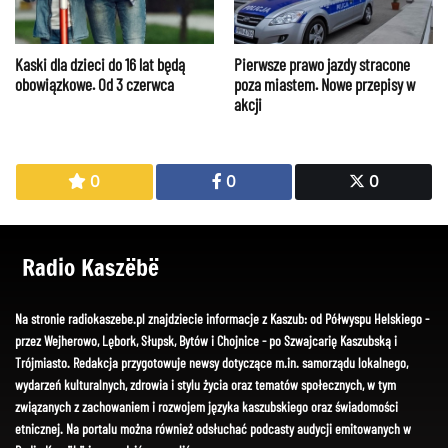
Kaski dla dzieci do 16 lat będą
Pierwsze prawo jazdy stracone
obowiązkowe. Od 3 czerwca
poza miastem. Nowe przepisy w
akcji
0
0
0
Radio Kaszëbë
Na stronie radiokaszebe.pl znajdziecie informacje z Kaszub: od Półwyspu Helskiego -
przez Wejherowo, Lębork, Słupsk, Bytów i Chojnice - po Szwajcarię Kaszubską i
Trójmiasto. Redakcja przygotowuje newsy dotyczące m.in. samorządu lokalnego,
wydarzeń kulturalnych, zdrowia i stylu życia oraz tematów społecznych, w tym
związanych z zachowaniem i rozwojem języka kaszubskiego oraz świadomości
etnicznej. Na portalu można również odsłuchać podcasty audycji emitowanych w