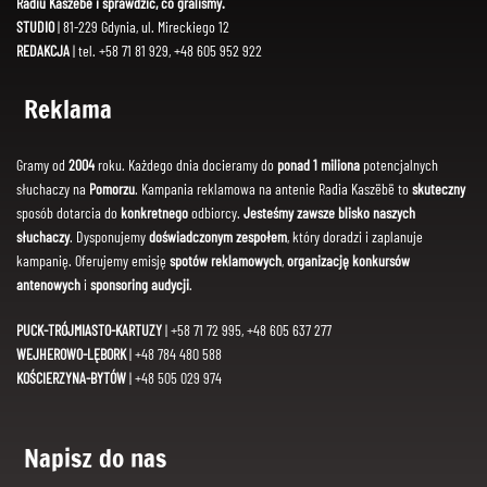
Radiu Kaszëbë i sprawdzić, co graliśmy.
STUDIO
| 81-229 Gdynia, ul. Mireckiego 12
REDAKCJA
| tel. +58 71 81 929, +48 605 952 922
Reklama
Gramy od
2004
roku. Każdego dnia docieramy do
ponad 1 miliona
potencjalnych
słuchaczy na
Pomorzu
. Kampania reklamowa na antenie Radia Kaszëbë to
skuteczny
sposób dotarcia do
konkretnego
odbiorcy.
Jesteśmy zawsze blisko naszych
słuchaczy
. Dysponujemy
doświadczonym zespołem
, który doradzi i zaplanuje
kampanię. Oferujemy emisję
spotów reklamowych
,
organizację konkursów
antenowych
i
sponsoring audycji
.
PUCK-TRÓJMIASTO-KARTUZY
| +58 71 72 995, +48 605 637 277
WEJHEROWO-LĘBORK
| +48 784 480 588
KOŚCIERZYNA-BYTÓW
| +48 505 029 974
Napisz do nas