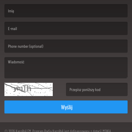
(First name is required )
(Email is required. )
(Message is required. )
(Invalid Captcha. )
Wyślij
© 2026 Kaszëbë FM. Program Radia Kaszëbë jest dofinansowany z dotacji MSWiA