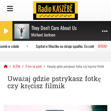
They Don't Care About Us
Michael Jackson
nek w szkole
Szpital w Miastku na skraju upadku. Co czeka placówkę?
DZISIAJ
KLËKA
Ò tim sã gôdô
Uważaj gdzie pstrykasz fotkę czy kręcisz filmik
Uważaj gdzie pstrykasz fotkę
czy kręcisz filmik