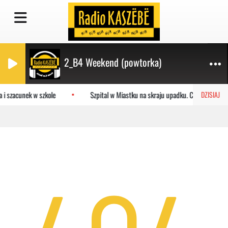
2_B4 Weekend (powtorka)
 i szacunek w szkole
Szpital w Miastku na skraju upadku. Co czeka plac
DZISIAJ