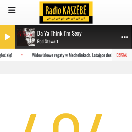
Da Ya Think I'm Sexy
Rod Stewart
oś się!
Widowiskowe regaty w Mechelinkach. Latające deski na Zatoce
DZISIAJ