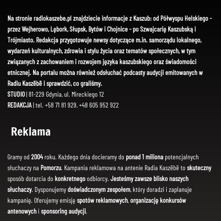
Na stronie radiokaszebe.pl znajdziecie informacje z Kaszub: od Półwyspu Helskiego -
przez Wejherowo, Lębork, Słupsk, Bytów i Chojnice - po Szwajcarię Kaszubską i
Trójmiasto. Redakcja przygotowuje newsy dotyczące m.in. samorządu lokalnego,
wydarzeń kulturalnych, zdrowia i stylu życia oraz tematów społecznych, w tym
związanych z zachowaniem i rozwojem języka kaszubskiego oraz świadomości
etnicznej. Na portalu można również odsłuchać podcasty audycji emitowanych w
Radiu Kaszëbë i sprawdzić, co graliśmy.
STUDIO
| 81-229 Gdynia, ul. Mireckiego 12
REDAKCJA
| tel. +58 71 81 929, +48 605 952 922
Reklama
Gramy od
2004
roku. Każdego dnia docieramy do
ponad 1 miliona
potencjalnych
słuchaczy na
Pomorzu
. Kampania reklamowa na antenie Radia Kaszëbë to
skuteczny
sposób dotarcia do
konkretnego
odbiorcy.
Jesteśmy zawsze blisko naszych
słuchaczy
. Dysponujemy
doświadczonym zespołem
, który doradzi i zaplanuje
kampanię. Oferujemy emisję
spotów reklamowych
,
organizację konkursów
antenowych
i
sponsoring audycji
.