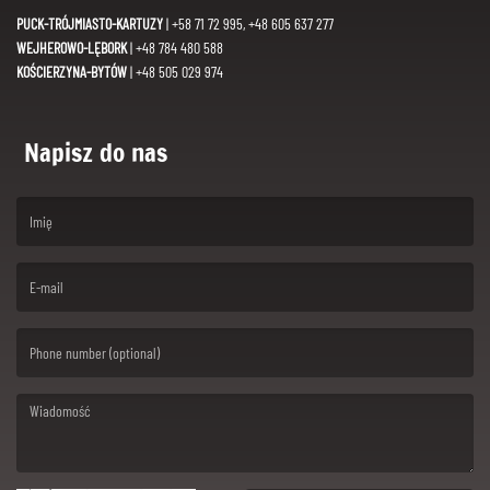
PUCK-TRÓJMIASTO-KARTUZY
| +58 71 72 995, +48 605 637 277
WEJHEROWO-LĘBORK
| +48 784 480 588
KOŚCIERZYNA-BYTÓW
| +48 505 029 974
Napisz do nas
(First name is required )
(Email is required. )
(Message is required. )