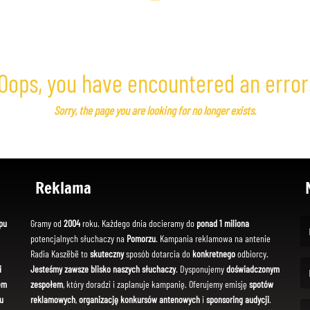
Oops, you have encountered an error
Sorry, the page you are looking for no longer exists.
Reklama
pu
Gramy od
2004
roku. Każdego dnia docieramy do
ponad 1 miliona
potencjalnych słuchaczy na
Pomorzu
. Kampania reklamowa na antenie
(Fi
Radia Kaszëbë to
skuteczny
sposób dotarcia do
konkretnego
odbiorcy.
i
Jesteśmy zawsze blisko naszych słuchaczy
. Dysponujemy
doświadczonym
em
zespołem
, który doradzi i zaplanuje kampanię. Oferujemy emisję
spotów
(Em
u
reklamowych
,
organizację konkursów antenowych
i
sponsoring audycji
.