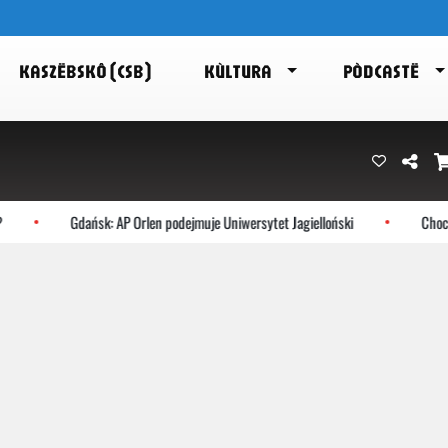
KASZËBSKÔ (CSB)
KÙLTURA
PÒDCASTË
Gdańsk: AP Orlen podejmuje Uniwersytet Jagielloński
Chocze