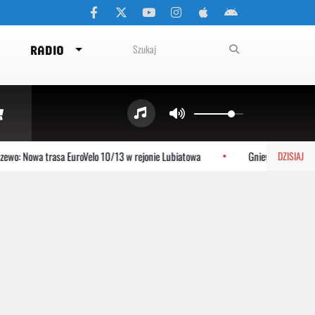
RADIO
wo: Nowa trasa EuroVelo 10/13 w rejonie Lubiatowa
Gniewino: Stolem sz
DZISIAJ