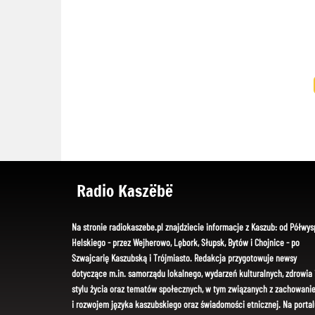
Radio Kaszëbë
Na stronie radiokaszebe.pl znajdziecie informacje z Kaszub: od Półwys
Helskiego - przez Wejherowo, Lębork, Słupsk, Bytów i Chojnice - po
Szwajcarię Kaszubską i Trójmiasto. Redakcja przygotowuje newsy
dotyczące m.in. samorządu lokalnego, wydarzeń kulturalnych, zdrowia 
stylu życia oraz tematów społecznych, w tym związanych z zachowani
i rozwojem języka kaszubskiego oraz świadomości etnicznej. Na portal