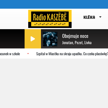
KLËKA
Obejmuje noce
Jonatan, Pezet, Livka
unek w szkole
Szpital w Miastku na skraju upadku. Co czeka placówkę?