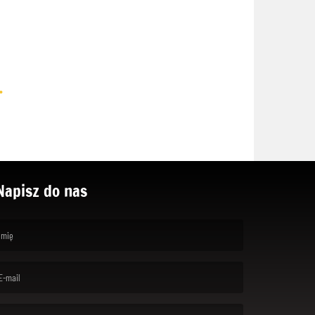
.
Napisz do nas
rst name is required )
ail is required. )