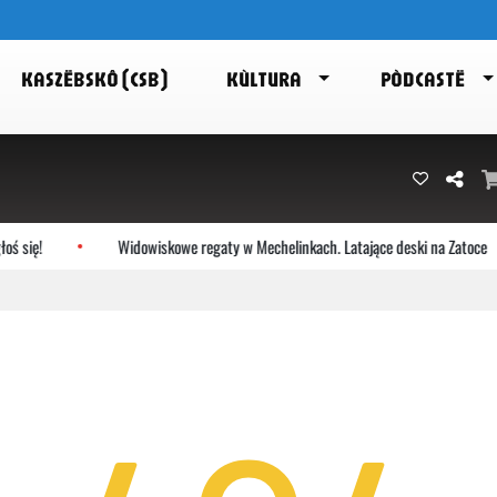
KASZËBSKÔ (CSB)
KÙLTURA
PÒDCASTË
 się!
Widowiskowe regaty w Mechelinkach. Latające deski na Zatoce