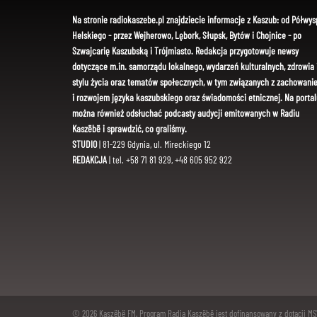
Na stronie radiokaszebe.pl znajdziecie informacje z Kaszub: od Półwys
Helskiego - przez Wejherowo, Lębork, Słupsk, Bytów i Chojnice - po
Szwajcarię Kaszubską i Trójmiasto. Redakcja przygotowuje newsy
dotyczące m.in. samorządu lokalnego, wydarzeń kulturalnych, zdrowia 
stylu życia oraz tematów społecznych, w tym związanych z zachowani
i rozwojem języka kaszubskiego oraz świadomości etnicznej. Na portal
można również odsłuchać podcasty audycji emitowanych w Radiu
Kaszëbë i sprawdzić, co graliśmy.
STUDIO
| 81-229 Gdynia, ul. Mireckiego 12
REDAKCJA
| tel. +58 71 81 929, +48 605 952 922
© 2026 Kaszëbë FM. Program Radia Kaszëbë jest dofinansowany z dotacji M