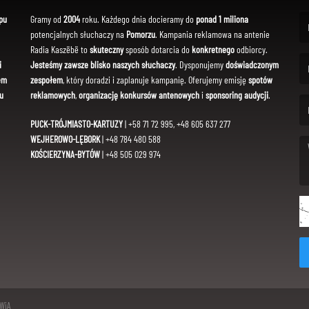
pu
Gramy od
2004
roku. Każdego dnia docieramy do
ponad 1 miliona
potencjalnych słuchaczy na
Pomorzu
. Kampania reklamowa na antenie
(Fi
Radia Kaszëbë to
skuteczny
sposób dotarcia do
konkretnego
odbiorcy.
i
Jesteśmy zawsze blisko naszych słuchaczy
. Dysponujemy
doświadczonym
em
zespołem
, który doradzi i zaplanuje kampanię. Oferujemy emisję
spotów
(Em
u
reklamowych
,
organizację konkursów antenowych
i
sponsoring audycji
.
PUCK-TRÓJMIASTO-KARTUZY
| +58 71 72 995, +48 605 637 277
WEJHEROWO-LĘBORK
| +48 784 480 588
KOŚCIERZYNA-BYTÓW
| +48 505 029 974
(Me
SWiA