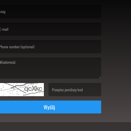
rst name is required )
ail is required. )
ssage is required. )
(Invalid Captcha. )
Wyślij