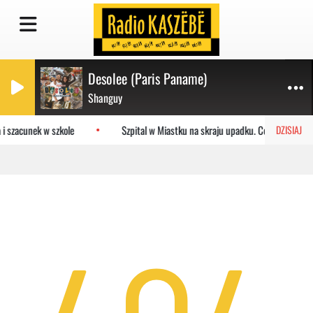
Desolee (Paris Paname)
Shanguy
 i szacunek w szkole
Szpital w Miastku na skraju upadku. Co czeka plac
DZISIAJ