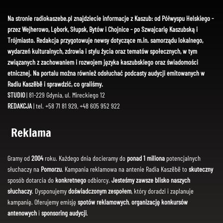
Na stronie radiokaszebe.pl znajdziecie informacje z Kaszub: od Półwyspu Helskiego -
przez Wejherowo, Lębork, Słupsk, Bytów i Chojnice - po Szwajcarię Kaszubską i
Trójmiasto. Redakcja przygotowuje newsy dotyczące m.in. samorządu lokalnego,
wydarzeń kulturalnych, zdrowia i stylu życia oraz tematów społecznych, w tym
związanych z zachowaniem i rozwojem języka kaszubskiego oraz świadomości
etnicznej. Na portalu można również odsłuchać podcasty audycji emitowanych w
Radiu Kaszëbë i sprawdzić, co graliśmy.
STUDIO
| 81-229 Gdynia, ul. Mireckiego 12
REDAKCJA
| tel. +58 71 81 929, +48 605 952 922
Reklama
Gramy od
2004
roku. Każdego dnia docieramy do
ponad 1 miliona
potencjalnych
słuchaczy na
Pomorzu
. Kampania reklamowa na antenie Radia Kaszëbë to
skuteczny
sposób dotarcia do
konkretnego
odbiorcy.
Jesteśmy zawsze blisko naszych
słuchaczy
. Dysponujemy
doświadczonym zespołem
, który doradzi i zaplanuje
kampanię. Oferujemy emisję
spotów reklamowych
,
organizację konkursów
antenowych
i
sponsoring audycji
.