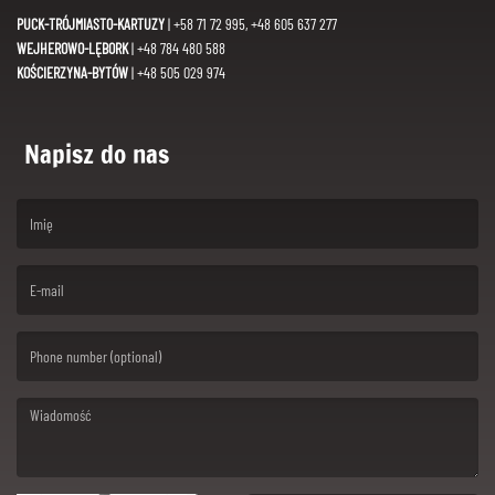
PUCK-TRÓJMIASTO-KARTUZY
| +58 71 72 995, +48 605 637 277
WEJHEROWO-LĘBORK
| +48 784 480 588
KOŚCIERZYNA-BYTÓW
| +48 505 029 974
Napisz do nas
(First name is required )
(Email is required. )
(Message is required. )