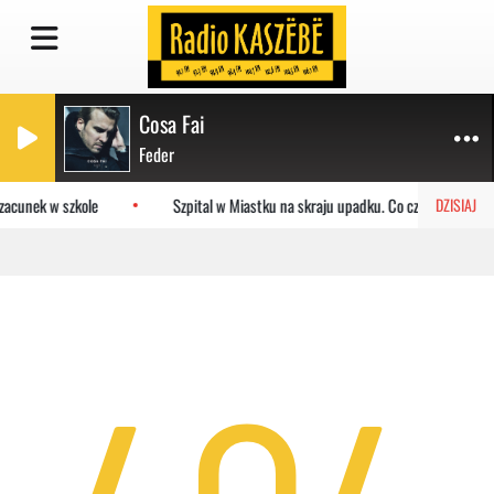
Cosa Fai
Feder
zacunek w szkole
Szpital w Miastku na skraju upadku. Co czeka placówkę
DZISIAJ