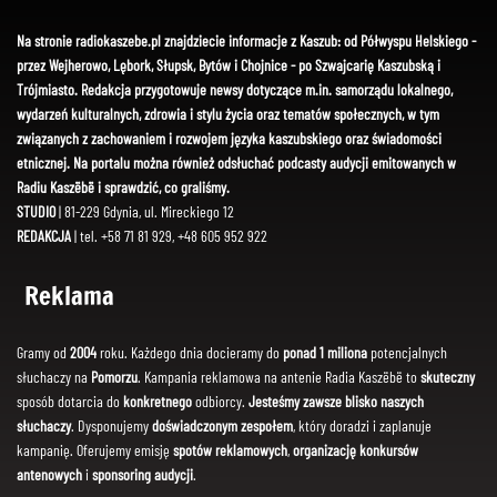
Na stronie radiokaszebe.pl znajdziecie informacje z Kaszub: od Półwyspu Helskiego -
przez Wejherowo, Lębork, Słupsk, Bytów i Chojnice - po Szwajcarię Kaszubską i
Trójmiasto. Redakcja przygotowuje newsy dotyczące m.in. samorządu lokalnego,
wydarzeń kulturalnych, zdrowia i stylu życia oraz tematów społecznych, w tym
związanych z zachowaniem i rozwojem języka kaszubskiego oraz świadomości
etnicznej. Na portalu można również odsłuchać podcasty audycji emitowanych w
Radiu Kaszëbë i sprawdzić, co graliśmy.
STUDIO
| 81-229 Gdynia, ul. Mireckiego 12
REDAKCJA
| tel. +58 71 81 929, +48 605 952 922
Reklama
Gramy od
2004
roku. Każdego dnia docieramy do
ponad 1 miliona
potencjalnych
słuchaczy na
Pomorzu
. Kampania reklamowa na antenie Radia Kaszëbë to
skuteczny
sposób dotarcia do
konkretnego
odbiorcy.
Jesteśmy zawsze blisko naszych
słuchaczy
. Dysponujemy
doświadczonym zespołem
, który doradzi i zaplanuje
kampanię. Oferujemy emisję
spotów reklamowych
,
organizację konkursów
antenowych
i
sponsoring audycji
.