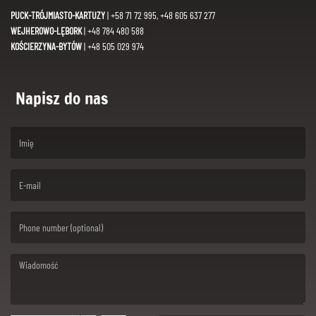
PUCK-TRÓJMIASTO-KARTUZY
| +58 71 72 995, +48 605 637 277
WEJHEROWO-LĘBORK
| +48 784 480 588
KOŚCIERZYNA-BYTÓW
| +48 505 029 974
Napisz do nas
(First name is required )
(Email is required. )
(Message is required. )