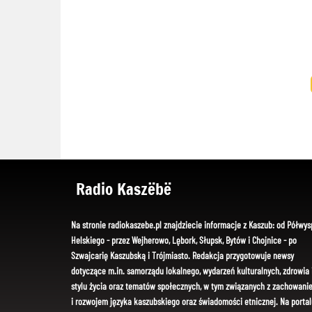
Radio Kaszëbë
Na stronie radiokaszebe.pl znajdziecie informacje z Kaszub: od Półwys
Helskiego - przez Wejherowo, Lębork, Słupsk, Bytów i Chojnice - po
Szwajcarię Kaszubską i Trójmiasto. Redakcja przygotowuje newsy
dotyczące m.in. samorządu lokalnego, wydarzeń kulturalnych, zdrowia 
stylu życia oraz tematów społecznych, w tym związanych z zachowani
i rozwojem języka kaszubskiego oraz świadomości etnicznej. Na portal