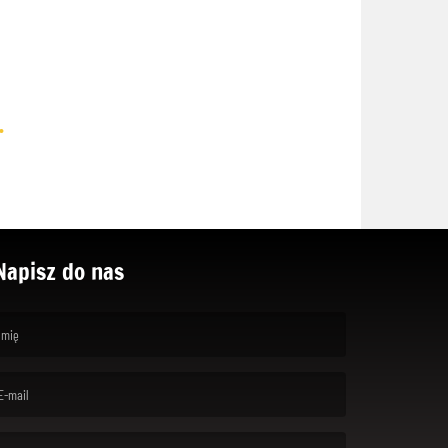
.
Napisz do nas
rst name is required )
ail is required. )