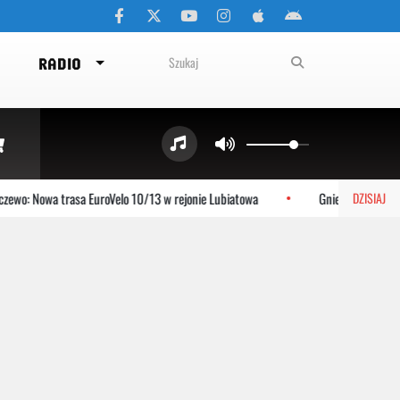
RADIO
wo: Nowa trasa EuroVelo 10/13 w rejonie Lubiatowa
Gniewino: Stolem s
DZISIAJ