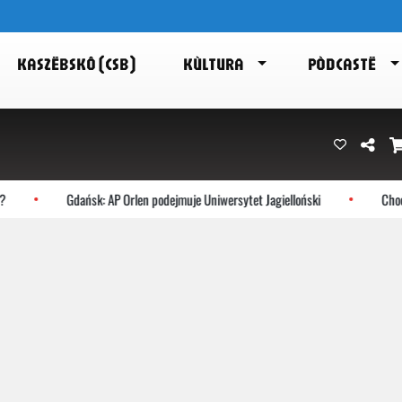
KASZËBSKÔ (CSB)
KÙLTURA
PÒDCASTË
Gdańsk: AP Orlen podejmuje Uniwersytet Jagielloński
Chocze