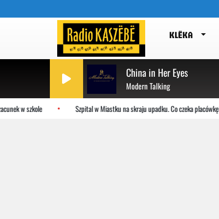
KLËKA
China in Her Eyes
Modern Talking
cunek w szkole
Szpital w Miastku na skraju upadku. Co czeka placówkę?