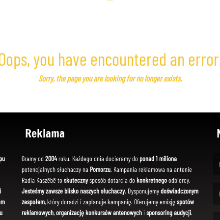
Oops, you have encountered an error
Sorry, the page you are looking for no longer exists.
Reklama
pu
Gramy od
2004
roku. Każdego dnia docieramy do
ponad 1 miliona
potencjalnych słuchaczy na
Pomorzu
. Kampania reklamowa na antenie
(Fi
Radia Kaszëbë to
skuteczny
sposób dotarcia do
konkretnego
odbiorcy.
i
Jesteśmy zawsze blisko naszych słuchaczy
. Dysponujemy
doświadczonym
em
zespołem
, który doradzi i zaplanuje kampanię. Oferujemy emisję
spotów
(Em
u
reklamowych
,
organizację konkursów antenowych
i
sponsoring audycji
.