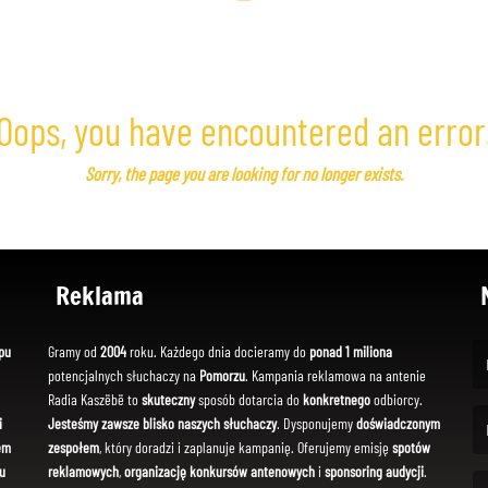
Oops, you have encountered an error
Sorry, the page you are looking for no longer exists.
Reklama
pu
Gramy od
2004
roku. Każdego dnia docieramy do
ponad 1 miliona
potencjalnych słuchaczy na
Pomorzu
. Kampania reklamowa na antenie
(Fi
Radia Kaszëbë to
skuteczny
sposób dotarcia do
konkretnego
odbiorcy.
i
Jesteśmy zawsze blisko naszych słuchaczy
. Dysponujemy
doświadczonym
em
zespołem
, który doradzi i zaplanuje kampanię. Oferujemy emisję
spotów
(Em
u
reklamowych
,
organizację konkursów antenowych
i
sponsoring audycji
.