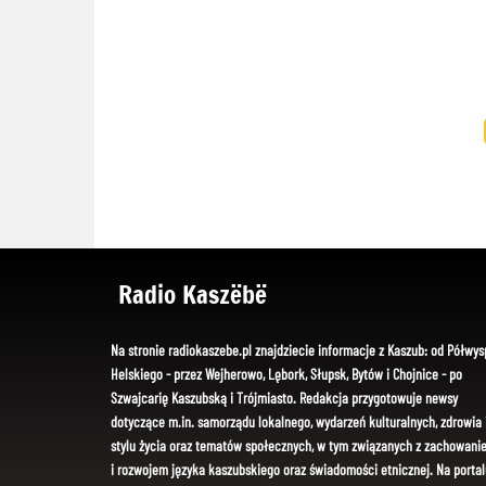
Radio Kaszëbë
Na stronie radiokaszebe.pl znajdziecie informacje z Kaszub: od Półwys
Helskiego - przez Wejherowo, Lębork, Słupsk, Bytów i Chojnice - po
Szwajcarię Kaszubską i Trójmiasto. Redakcja przygotowuje newsy
dotyczące m.in. samorządu lokalnego, wydarzeń kulturalnych, zdrowia 
stylu życia oraz tematów społecznych, w tym związanych z zachowani
i rozwojem języka kaszubskiego oraz świadomości etnicznej. Na portal