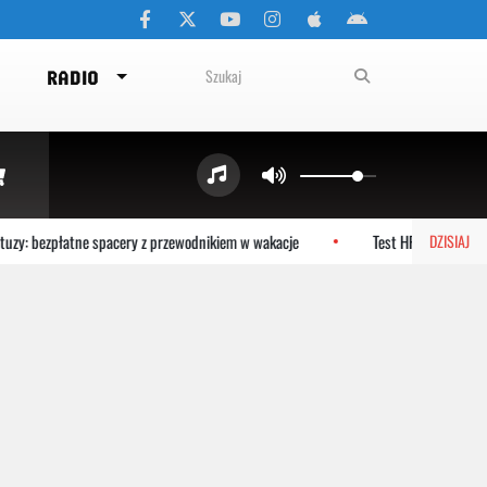
RADIO
zy: bezpłatne spacery z przewodnikiem w wakacje
Test HPV HR zamiast c
DZISIAJ