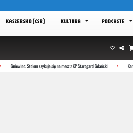
KASZËBSKÔ (CSB)
KÙLTURA
PÒDCASTË
Gniewino: Stolem szykuje się na mecz z KP Starogard Gdański
Kartu