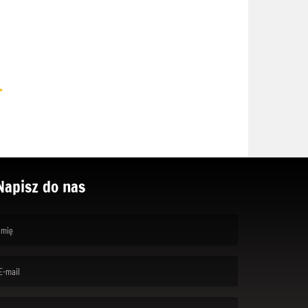
.
Napisz do nas
rst name is required )
ail is required. )