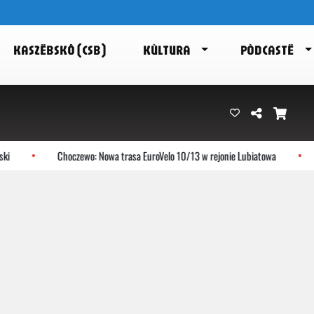
KASZËBSKÔ (CSB)
KÙLTURA
PÒDCASTË
i
Choczewo: Nowa trasa EuroVelo 10/13 w rejonie Lubiatowa