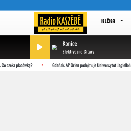
KLËKA
Koniec
Elektryczne Gitary
 Co czeka placówkę?
Gdańsk: AP Orlen podejmuje Uniwersytet Jagiellońsk