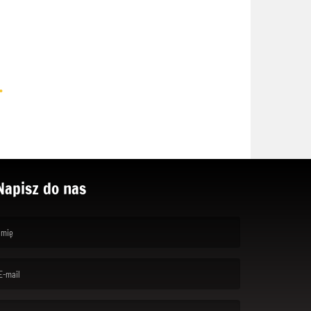
.
Napisz do nas
rst name is required )
ail is required. )