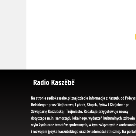
Radio Kaszëbë
Na stronie radiokaszebe.pl znajdziecie informacje z Kaszub: od Półwys
Helskiego - przez Wejherowo, Lębork, Słupsk, Bytów i Chojnice - po
Szwajcarię Kaszubską i Trójmiasto. Redakcja przygotowuje newsy
dotyczące m.in. samorządu lokalnego, wydarzeń kulturalnych, zdrowia 
stylu życia oraz tematów społecznych, w tym związanych z zachowani
i rozwojem języka kaszubskiego oraz świadomości etnicznej. Na portal