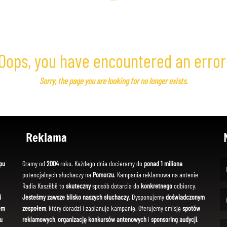
Oops, you have encountered an error
Sorry, the page you are looking for no longer exists.
Reklama
pu
Gramy od
2004
roku. Każdego dnia docieramy do
ponad 1 miliona
potencjalnych słuchaczy na
Pomorzu
. Kampania reklamowa na antenie
(Fi
Radia Kaszëbë to
skuteczny
sposób dotarcia do
konkretnego
odbiorcy.
i
Jesteśmy zawsze blisko naszych słuchaczy
. Dysponujemy
doświadczonym
em
zespołem
, który doradzi i zaplanuje kampanię. Oferujemy emisję
spotów
(Em
u
reklamowych
,
organizację konkursów antenowych
i
sponsoring audycji
.