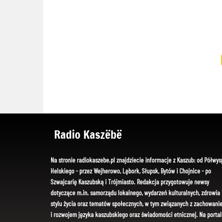
Radio Kaszëbë
Na stronie radiokaszebe.pl znajdziecie informacje z Kaszub: od Półwys
Helskiego - przez Wejherowo, Lębork, Słupsk, Bytów i Chojnice - po
Szwajcarię Kaszubską i Trójmiasto. Redakcja przygotowuje newsy
dotyczące m.in. samorządu lokalnego, wydarzeń kulturalnych, zdrowia 
stylu życia oraz tematów społecznych, w tym związanych z zachowani
i rozwojem języka kaszubskiego oraz świadomości etnicznej. Na portal