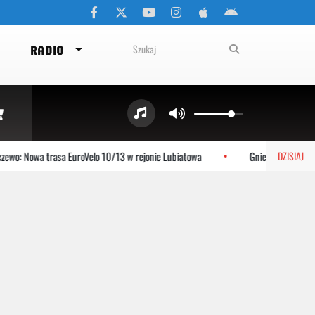
RADIO
wo: Nowa trasa EuroVelo 10/13 w rejonie Lubiatowa
Gniewino: Stolem sz
DZISIAJ