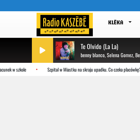
KLËKA
Te Olvido (La La)
benny blanco, Selena Gomez, B
unek w szkole
Szpital w Miastku na skraju upadku. Co czeka placówkę?