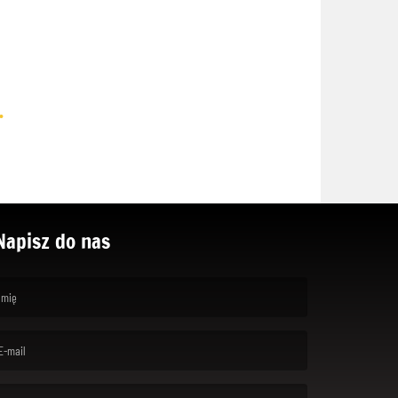
.
Napisz do nas
rst name is required )
ail is required. )