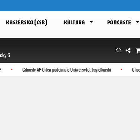
KASZËBSKÔ (CSB)
KÙLTURA
PÒDCASTË
ecky G
Gdańsk: AP Orlen podejmuje Uniwersytet Jagielloński
Chocze