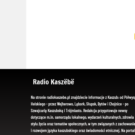
Radio Kaszëbë
Na stronie radiokaszebe.pl znajdziecie informacje z Kaszub: od Półwys
Helskiego - przez Wejherowo, Lębork, Słupsk, Bytów i Chojnice - po
Szwajcarię Kaszubską i Trójmiasto. Redakcja przygotowuje newsy
dotyczące m.in. samorządu lokalnego, wydarzeń kulturalnych, zdrowia 
stylu życia oraz tematów społecznych, w tym związanych z zachowani
i rozwojem języka kaszubskiego oraz świadomości etnicznej. Na portal