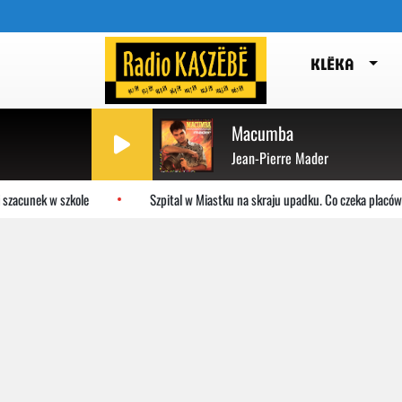
KLËKA
Macumba
Jean-Pierre Mader
zacunek w szkole
Szpital w Miastku na skraju upadku. Co czeka placówk