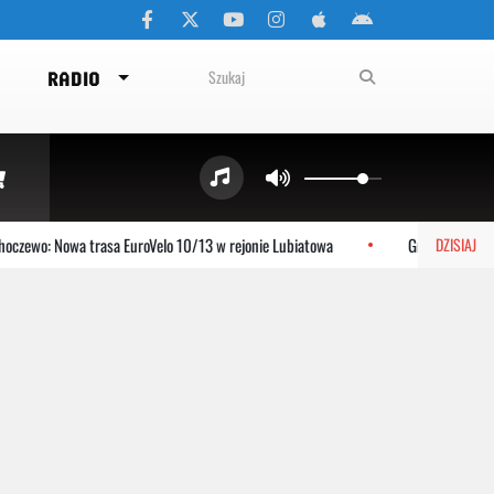
RADIO
czewo: Nowa trasa EuroVelo 10/13 w rejonie Lubiatowa
Gniewino: Stolem
DZISIAJ