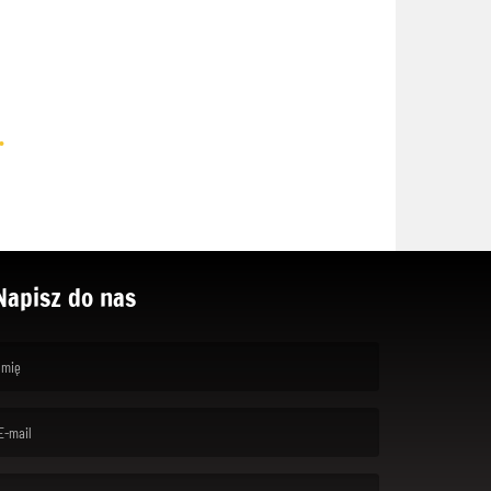
.
Napisz do nas
rst name is required )
ail is required. )