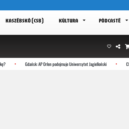
KASZËBSKÔ (CSB)
KÙLTURA
PÒDCASTË
ę?
Gdańsk: AP Orlen podejmuje Uniwersytet Jagielloński
Cho