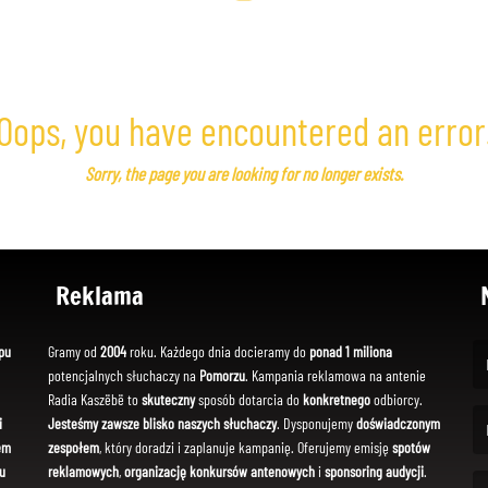
Oops, you have encountered an error
Sorry, the page you are looking for no longer exists.
Reklama
pu
Gramy od
2004
roku. Każdego dnia docieramy do
ponad 1 miliona
potencjalnych słuchaczy na
Pomorzu
. Kampania reklamowa na antenie
(Fi
Radia Kaszëbë to
skuteczny
sposób dotarcia do
konkretnego
odbiorcy.
i
Jesteśmy zawsze blisko naszych słuchaczy
. Dysponujemy
doświadczonym
em
zespołem
, który doradzi i zaplanuje kampanię. Oferujemy emisję
spotów
(Em
u
reklamowych
,
organizację konkursów antenowych
i
sponsoring audycji
.