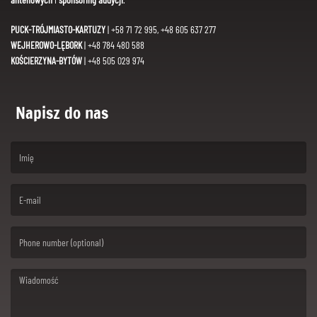
PUCK-TRÓJMIASTO-KARTUZY
| +58 71 72 995, +48 605 637 277
WEJHEROWO-LĘBORK
| +48 784 480 588
KOŚCIERZYNA-BYTÓW
| +48 505 029 974
Napisz do nas
(First name is required )
(Email is required. )