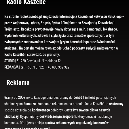
Radio Kaszëbë
Na stronie radiokaszebe.pl znajdziecie informacje z Kaszub: od Półwyspu Helskiego -
przez Wejherowo, Lębork, Słupsk, Bytów i Chojnice - po Szwajcarię Kaszubską i
Trójmiasto. Redakcja przygotowuje newsy dotyczące m.in. samorządu lokalnego,
wydarzeń kulturalnych, zdrowia i stylu życia oraz tematów społecznych, w tym
związanych z zachowaniem i rozwojem języka kaszubskiego oraz świadomości
etnicznej. Na portalu można również odsłuchać podcasty audycji emitowanych w
Radiu Kaszëbë i sprawdzić, co graliśmy.
STUDIO
| 81-229 Gdynia, ul. Mireckiego 12
REDAKCJA
| tel. +58 71 81 929, +48 605 952 922
Reklama
Gramy od
2004
roku. Każdego dnia docieramy do
ponad 1 miliona
potencjalnych
słuchaczy na
Pomorzu
. Kampania reklamowa na antenie Radia Kaszëbë to
skuteczny
sposób dotarcia do
konkretnego
odbiorcy.
Jesteśmy zawsze blisko naszych
słuchaczy
. Dysponujemy
doświadczonym zespołem
, który doradzi i zaplanuje
kampanię. Oferujemy emisję
spotów reklamowych
,
organizację konkursów
antenowych
i
sponsoring audycji
.