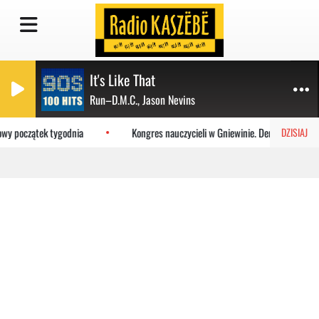
It's Like That
Run–D.M.C., Jason Nevins
owy początek tygodnia
Kongres nauczycieli w Gniewinie. Demokracja i sza
DZISIAJ