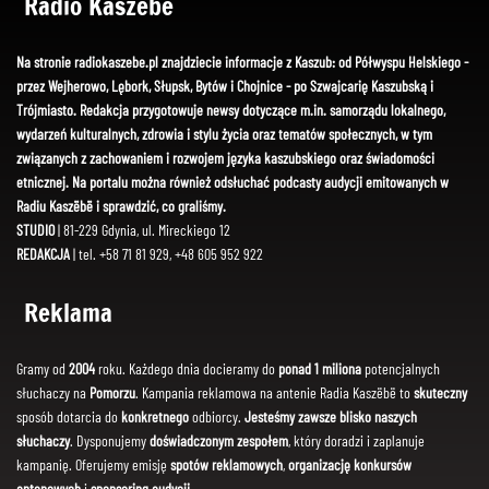
Radio Kaszëbë
Na stronie radiokaszebe.pl znajdziecie informacje z Kaszub: od Półwyspu Helskiego -
przez Wejherowo, Lębork, Słupsk, Bytów i Chojnice - po Szwajcarię Kaszubską i
Trójmiasto. Redakcja przygotowuje newsy dotyczące m.in. samorządu lokalnego,
wydarzeń kulturalnych, zdrowia i stylu życia oraz tematów społecznych, w tym
związanych z zachowaniem i rozwojem języka kaszubskiego oraz świadomości
etnicznej. Na portalu można również odsłuchać podcasty audycji emitowanych w
Radiu Kaszëbë i sprawdzić, co graliśmy.
STUDIO
| 81-229 Gdynia, ul. Mireckiego 12
REDAKCJA
| tel. +58 71 81 929, +48 605 952 922
Reklama
Gramy od
2004
roku. Każdego dnia docieramy do
ponad 1 miliona
potencjalnych
słuchaczy na
Pomorzu
. Kampania reklamowa na antenie Radia Kaszëbë to
skuteczny
sposób dotarcia do
konkretnego
odbiorcy.
Jesteśmy zawsze blisko naszych
słuchaczy
. Dysponujemy
doświadczonym zespołem
, który doradzi i zaplanuje
kampanię. Oferujemy emisję
spotów reklamowych
,
organizację konkursów
antenowych
i
sponsoring audycji
.