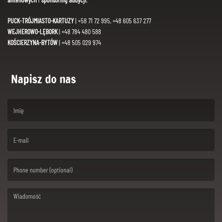
PUCK-TRÓJMIASTO-KARTUZY
| +58 71 72 995, +48 605 637 277
WEJHEROWO-LĘBORK
| +48 784 480 588
KOŚCIERZYNA-BYTÓW
| +48 505 029 974
Napisz do nas
(First name is required )
(Email is required. )