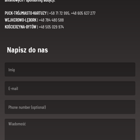
PUCK-TRÓJMIASTO-KARTUZY
| +58 71 72 995, +48 605 637 277
WEJHEROWO-LĘBORK
| +48 784 480 588
KOŚCIERZYNA-BYTÓW
| +48 505 029 974
Napisz do nas
(First name is required )
(Email is required. )