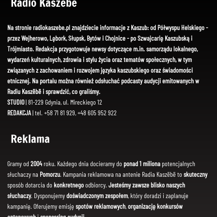
Radio Kaszëbë
Na stronie radiokaszebe.pl znajdziecie informacje z Kaszub: od Półwyspu Helskiego -
przez Wejherowo, Lębork, Słupsk, Bytów i Chojnice - po Szwajcarię Kaszubską i
Trójmiasto. Redakcja przygotowuje newsy dotyczące m.in. samorządu lokalnego,
wydarzeń kulturalnych, zdrowia i stylu życia oraz tematów społecznych, w tym
związanych z zachowaniem i rozwojem języka kaszubskiego oraz świadomości
etnicznej. Na portalu można również odsłuchać podcasty audycji emitowanych w
Radiu Kaszëbë i sprawdzić, co graliśmy.
STUDIO
| 81-229 Gdynia, ul. Mireckiego 12
REDAKCJA
| tel. +58 71 81 929, +48 605 952 922
Reklama
Gramy od
2004
roku. Każdego dnia docieramy do
ponad 1 miliona
potencjalnych
słuchaczy na
Pomorzu
. Kampania reklamowa na antenie Radia Kaszëbë to
skuteczny
sposób dotarcia do
konkretnego
odbiorcy.
Jesteśmy zawsze blisko naszych
słuchaczy
. Dysponujemy
doświadczonym zespołem
, który doradzi i zaplanuje
kampanię. Oferujemy emisję
spotów reklamowych
,
organizację konkursów
antenowych
i
sponsoring audycji
.