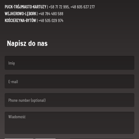
PUCK-TRÓJMIASTO-KARTUZY
| +58 71 72 995, +48 605 637 277
WEJHEROWO-LĘBORK
| +48 784 480 588
KOŚCIERZYNA-BYTÓW
| +48 505 029 974
Napisz do nas
(First name is required )
(Email is required. )
(Message is required. )