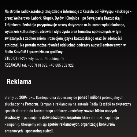
Na stronie radiokaszebe.pl znajdziecie informacje z Kaszub: od Półwyspu Helskiego -
przez Wejherowo, Lębork, Słupsk, Bytów i Chojnice - po Szwajcarię Kaszubską i
Trójmiasto. Redakcja przygotowuje newsy dotyczące m.in. samorządu lokalnego,
wydarzeń kulturalnych, zdrowia i stylu życia oraz tematów społecznych, w tym
związanych z zachowaniem i rozwojem języka kaszubskiego oraz świadomości
etnicznej. Na portalu można również odsłuchać podcasty audycji emitowanych w
Radiu Kaszëbë i sprawdzić, co graliśmy.
STUDIO
| 81-229 Gdynia, ul. Mireckiego 12
REDAKCJA
| tel. +58 71 81 929, +48 605 952 922
Reklama
Gramy od
2004
roku. Każdego dnia docieramy do
ponad 1 miliona
potencjalnych
słuchaczy na
Pomorzu
. Kampania reklamowa na antenie Radia Kaszëbë to
skuteczny
sposób dotarcia do
konkretnego
odbiorcy.
Jesteśmy zawsze blisko naszych
słuchaczy
. Dysponujemy
doświadczonym zespołem
, który doradzi i zaplanuje
kampanię. Oferujemy emisję
spotów reklamowych
,
organizację konkursów
antenowych
i
sponsoring audycji
.