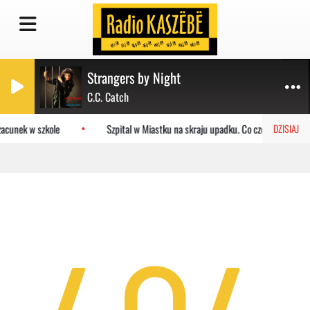
Strangers by Night
C.C. Catch
acunek w szkole
Szpital w Miastku na skraju upadku. Co czeka placówkę
DZISIAJ