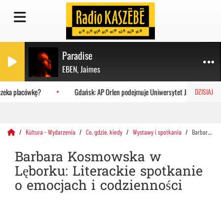
Paradise
EBEN, Jaimes
zeka placówkę?
Gdańsk: AP Orlen podejmuje Uniwersytet Jagielloński
DZISIAJ
Kùltura - Wydarzenia
Co, gdzie, kiedy
Wystawy i spotkania
Barbara Kosmowska w Lęborku: Literackie spotkanie o emocjach i codzienności
Barbara Kosmowska w
Lęborku: Literackie spotkanie
o emocjach i codzienności