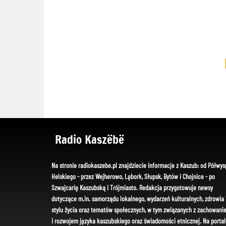
Radio Kaszëbë
Na stronie radiokaszebe.pl znajdziecie informacje z Kaszub: od Półwys
Helskiego - przez Wejherowo, Lębork, Słupsk, Bytów i Chojnice - po
Szwajcarię Kaszubską i Trójmiasto. Redakcja przygotowuje newsy
dotyczące m.in. samorządu lokalnego, wydarzeń kulturalnych, zdrowia 
stylu życia oraz tematów społecznych, w tym związanych z zachowani
i rozwojem języka kaszubskiego oraz świadomości etnicznej. Na portal