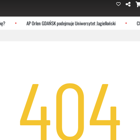
?
AP Orlen GDAŃSK podejmuje Uniwersytet Jagielloński
Choc
404