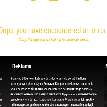
Oops, you have encountered an error
Sorry, the page you are looking for no longer exists.
Reklama
pu
Gramy od
2004
roku. Każdego dnia docieramy do
ponad 1 miliona
potencjalnych słuchaczy na
Pomorzu
. Kampania reklamowa na antenie
(Fi
Radia Kaszëbë to
skuteczny
sposób dotarcia do
konkretnego
odbiorcy.
i
Jesteśmy zawsze blisko naszych słuchaczy
. Dysponujemy
doświadczonym
em
zespołem
, który doradzi i zaplanuje kampanię. Oferujemy emisję
spotów
(Em
u
reklamowych
,
organizację konkursów antenowych
i
sponsoring audycji
.