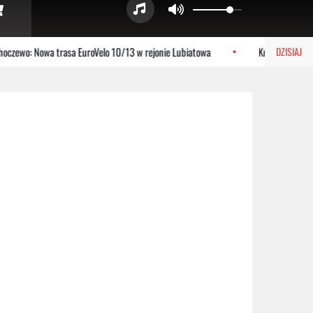
zewo: Nowa trasa EuroVelo 10/13 w rejonie Lubiatowa
Krzysztof Jezier
DZISIAJ