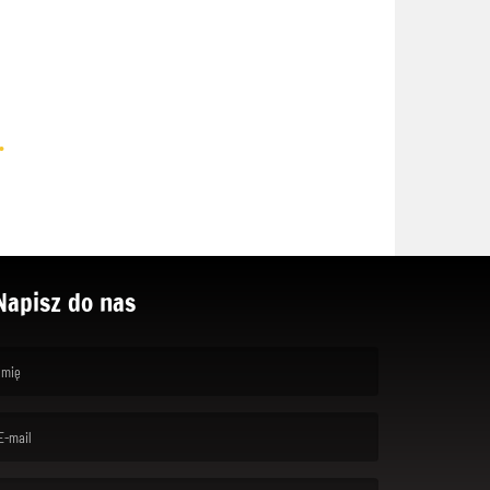
.
Napisz do nas
rst name is required )
ail is required. )