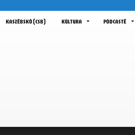
KASZËBSKÔ (CSB)
KÙLTURA
PÒDCASTË