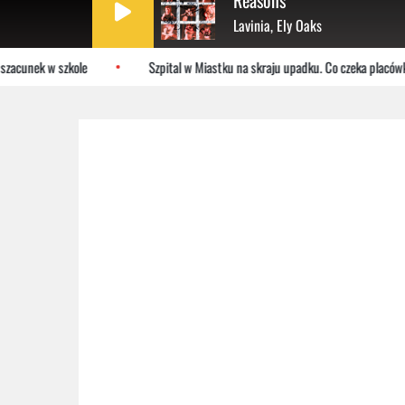
Reasons
Lavinia, Ely Oaks
zacunek w szkole
Szpital w Miastku na skraju upadku. Co czeka placówkę