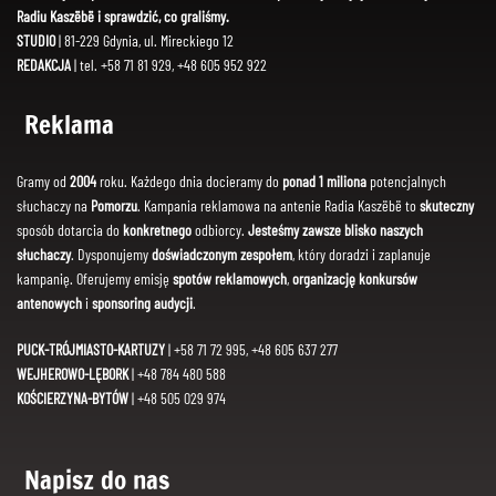
Radiu Kaszëbë i sprawdzić, co graliśmy.
STUDIO
| 81-229 Gdynia, ul. Mireckiego 12
REDAKCJA
| tel. +58 71 81 929, +48 605 952 922
Reklama
Gramy od
2004
roku. Każdego dnia docieramy do
ponad 1 miliona
potencjalnych
słuchaczy na
Pomorzu
. Kampania reklamowa na antenie Radia Kaszëbë to
skuteczny
sposób dotarcia do
konkretnego
odbiorcy.
Jesteśmy zawsze blisko naszych
słuchaczy
. Dysponujemy
doświadczonym zespołem
, który doradzi i zaplanuje
kampanię. Oferujemy emisję
spotów reklamowych
,
organizację konkursów
antenowych
i
sponsoring audycji
.
PUCK-TRÓJMIASTO-KARTUZY
| +58 71 72 995, +48 605 637 277
WEJHEROWO-LĘBORK
| +48 784 480 588
KOŚCIERZYNA-BYTÓW
| +48 505 029 974
Napisz do nas