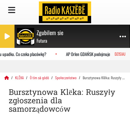
Zgubilem sie
Futura
 upadku. Co czeka placówkę?
AP Orlen GDAŃSK podejmuje Uniwersytet Ja
DZISIAJ
KLËKA
Ò tim sã gôdô
Społeczeństwo
Bursztynowa Klëka: Ruszyły zgłoszenia dla samorządowców
Bursztynowa Klëka: Ruszyły
zgłoszenia dla
samorządowców