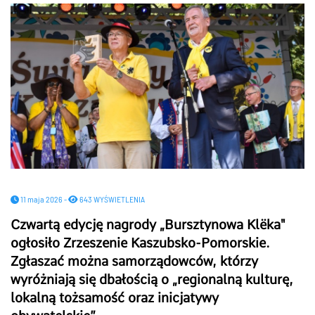
11 maja 2026 -
643 WYŚWIETLENIA
Czwartą edycję nagrody
„
Bursztynowa Klëka"
ogłosiło Zrzeszenie Kaszubsko-Pomorskie.
Zgłaszać można samorządowców, którzy
wyróżniają się dbałością o
„
regionalną kulturę,
lokalną tożsamość oraz inicjatywy