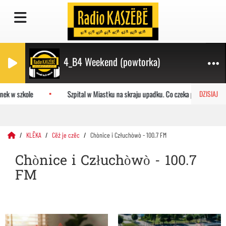
4_B4 Weekend (powtorka)
w szkole
Szpital w Miastku na skraju upadku. Co czeka placówkę?
DZISIAJ
KLËKA
Cëż je czëc
Chònice i Człuchòwò - 100.7 FM
Chònice i Człuchòwò - 100.7
FM