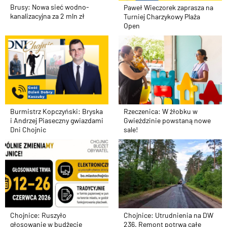
Brusy: Nowa sieć wodno-
Paweł Wieczorek zaprasza na
kanalizacyjna za 2 mln zł
Turniej Charzykowy Plaża
Open
Burmistrz Kopczyński: Bryska
Rzeczenica: W żłobku w
i Andrzej Piaseczny gwiazdami
Gwieździnie powstaną nowe
Dni Chojnic
sale!
Chojnice: Ruszyło
Chojnice: Utrudnienia na DW
głosowanie w budżecie
236. Remont potrwa całe