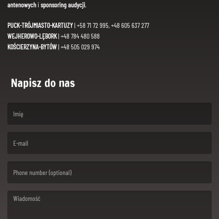
antenowych
i
sponsoring audycji
.
PUCK-TRÓJMIASTO-KARTUZY
| +58 71 72 995, +48 605 637 277
WEJHEROWO-LĘBORK
| +48 784 480 588
KOŚCIERZYNA-BYTÓW
| +48 505 029 974
Napisz do nas
(First name is required )
(Email is required. )