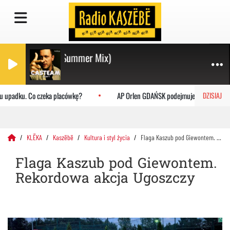
chemist Project Summer Mix)
 upadku. Co czeka placówkę?
AP Orlen GDAŃSK podejmuje Uniwersytet Ja
DZISIAJ
KLËKA
Kaszëbë
Kultura i styl życia
Flaga Kaszub pod Giewontem. Rekordowa akcja Ugoszczy
Flaga Kaszub pod Giewontem.
Rekordowa akcja Ugoszczy