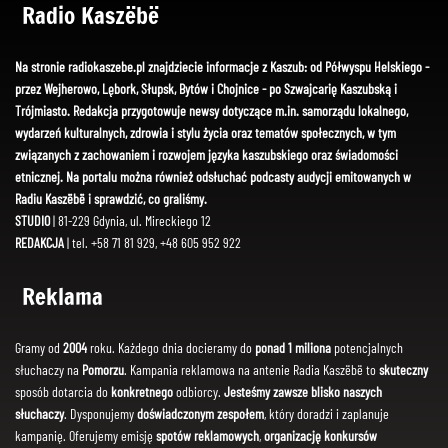
Radio Kaszëbë
Na stronie radiokaszebe.pl znajdziecie informacje z Kaszub: od Półwyspu Helskiego -
przez Wejherowo, Lębork, Słupsk, Bytów i Chojnice - po Szwajcarię Kaszubską i
Trójmiasto. Redakcja przygotowuje newsy dotyczące m.in. samorządu lokalnego,
wydarzeń kulturalnych, zdrowia i stylu życia oraz tematów społecznych, w tym
związanych z zachowaniem i rozwojem języka kaszubskiego oraz świadomości
etnicznej. Na portalu można również odsłuchać podcasty audycji emitowanych w
Radiu Kaszëbë i sprawdzić, co graliśmy.
STUDIO
| 81-229 Gdynia, ul. Mireckiego 12
REDAKCJA
| tel. +58 71 81 929, +48 605 952 922
Reklama
Gramy od
2004
roku. Każdego dnia docieramy do
ponad 1 miliona
potencjalnych
słuchaczy na
Pomorzu
. Kampania reklamowa na antenie Radia Kaszëbë to
skuteczny
sposób dotarcia do
konkretnego
odbiorcy.
Jesteśmy zawsze blisko naszych
słuchaczy
. Dysponujemy
doświadczonym zespołem
, który doradzi i zaplanuje
kampanię. Oferujemy emisję
spotów reklamowych
,
organizację konkursów