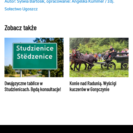
Autor: Sylwia Bartosik, opracowanie: Angelika Kummer / zdj.
Sołectwo Ugoszcz
Zobacz także
Dwujęzyczne tablice w
Konie nad Radunią. Wyścigi
Studzienicach. Będą konsultacje!
kuczerów w Goręczynie