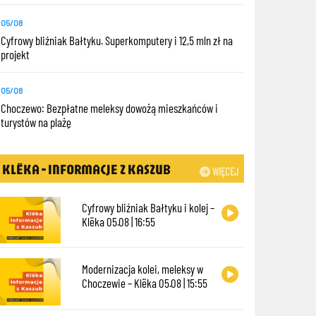
05/08
Cyfrowy bliźniak Bałtyku. Superkomputery i 12,5 mln zł na
projekt
05/08
Choczewo: Bezpłatne meleksy dowożą mieszkańców i
turystów na plażę
KLËKA - INFORMACJE Z KASZUB
WIĘCEJ
Cyfrowy bliźniak Bałtyku i kolej –
Klëka 05.08 | 16:55
Modernizacja kolei, meleksy w
Choczewie – Klëka 05.08 | 15:55