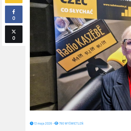
0
0
13 maja 2026 -
790 WYŚWIETLEŃ