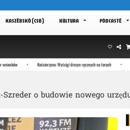
KASZËBSKÔ (CSB)
KÙLTURA
PÒDCASTË
osków
Kościerzyna: Wyścigi drezyn ręcznych na torach
Cyfro
r-Szreder o budowie nowego urzęd