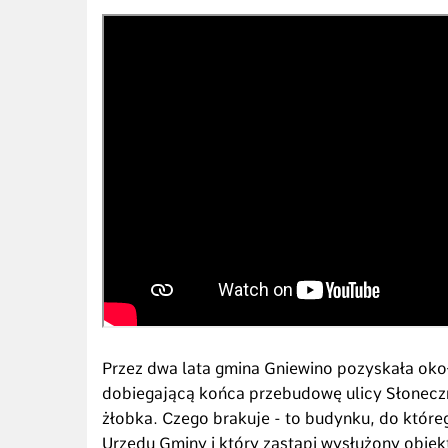
Przez dwa lata gmina Gniewino pozyskała oko
dobiegającą końca przebudowę ulicy Słoneczn
żłobka. Czego brakuje - to budynku, do któr
Urzędu Gminy i który zastąpi wysłużony obiekt