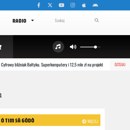
RADIO
wy bliźniak Bałtyku. Superkomputery i 12,5 mln zł na projekt
Choczewo:
DZISIAJ
u
Ò TIM SÃ GÔDÔ
WIĘCEJ