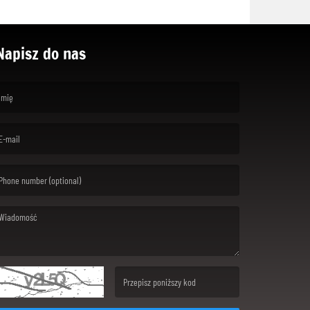
Napisz do nas
rst name is required )
ail is required. )
ssage is required. )
(Invalid Captcha. )