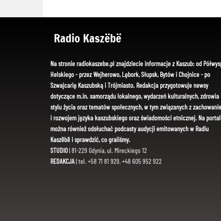
Radio Kaszëbë
Na stronie radiokaszebe.pl znajdziecie informacje z Kaszub: od Półwys
Helskiego - przez Wejherowo, Lębork, Słupsk, Bytów i Chojnice - po
Szwajcarię Kaszubską i Trójmiasto. Redakcja przygotowuje newsy
dotyczące m.in. samorządu lokalnego, wydarzeń kulturalnych, zdrowia 
stylu życia oraz tematów społecznych, w tym związanych z zachowani
i rozwojem języka kaszubskiego oraz świadomości etnicznej. Na portal
można również odsłuchać podcasty audycji emitowanych w Radiu
Kaszëbë i sprawdzić, co graliśmy.
STUDIO
| 81-229 Gdynia, ul. Mireckiego 12
REDAKCJA
| tel. +58 71 81 929, +48 605 952 922