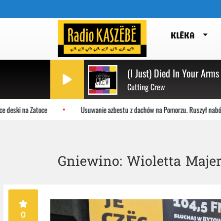
KLËKA
(I Just) Died In Your Arms
Cutting Crew
ki na Zatoce
Usuwanie azbestu z dachów na Pomorzu. Ruszył nabór wni
Gniewino: Wioletta Maje
0