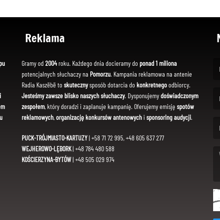
Reklama
pu
Gramy od
2004
roku. Każdego dnia docieramy do
ponad 1 miliona
potencjalnych słuchaczy na
Pomorzu
. Kampania reklamowa na antenie
(Fi
Radia Kaszëbë to
skuteczny
sposób dotarcia do
konkretnego
odbiorcy.
i
Jesteśmy zawsze blisko naszych słuchaczy
. Dysponujemy
doświadczonym
em
zespołem
, który doradzi i zaplanuje kampanię. Oferujemy emisję
spotów
(Em
u
reklamowych
,
organizację konkursów antenowych
i
sponsoring audycji
.
PUCK-TRÓJMIASTO-KARTUZY
| +58 71 72 995, +48 605 637 277
WEJHEROWO-LĘBORK
| +48 784 480 588
KOŚCIERZYNA-BYTÓW
| +48 505 029 974
(Me