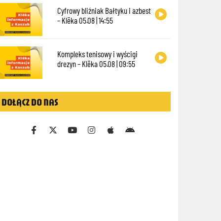
Cyfrowy bliźniak Bałtyku i azbest
– Klëka 05.08 | 14:55
Kompleks tenisowy i wyścigi
drezyn – Klëka 05.08 | 09:55
DOŁĄCZ DO NAS