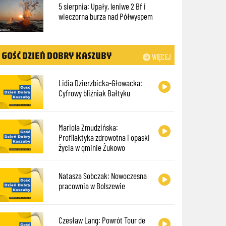
5 sierpnia: Upały, leniwe 2 Bf i
wieczorna burza nad Półwyspem
GOŚĆ DZIEŃ DOBRY KASZUBY
WIĘCEJ
Lidia Dzierzbicka-Głowacka:
Cyfrowy bliźniak Bałtyku
Mariola Zmudzińska:
Profilaktyka zdrowotna i opaski
życia w gminie Żukowo
Natasza Sobczak: Nowoczesna
pracownia w Bolszewie
Czesław Lang: Powrót Tour de