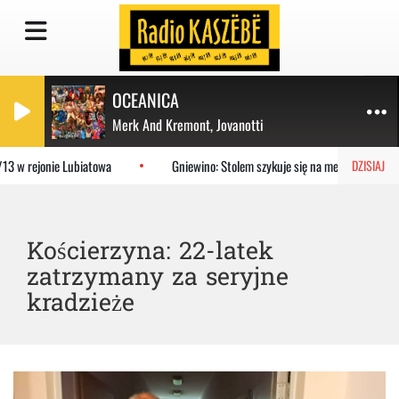
OCEANICA
Merk And Kremont, Jovanotti
3 w rejonie Lubiatowa
Gniewino: Stolem szykuje się na mecz z KP Staro
DZISIAJ
Kościerzyna: 22-latek
zatrzymany za seryjne
kradzieże