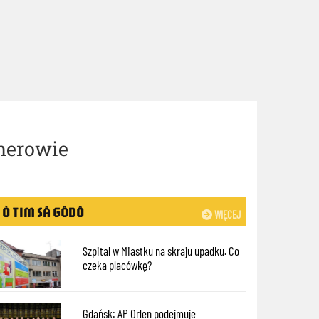
herowie
Ò TIM SÃ GÔDÔ
WIĘCEJ
Szpital w Miastku na skraju upadku. Co
czeka placówkę?
Gdańsk: AP Orlen podejmuje