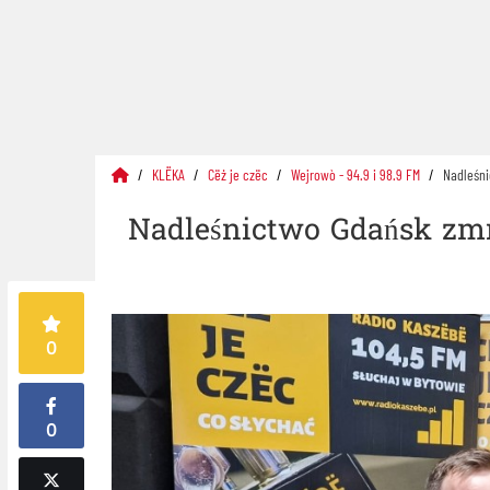
KLËKA
Cëż je czëc
Wejrowò - 94.9 i 98.9 FM
Nadleśni
Nadleśnictwo Gdańsk zmn
0
0