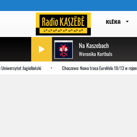
KLËKA
Na Kaszebach
Weronika Korthals
sytet Jagielloński
Choczewo: Nowa trasa EuroVelo 10/13 w rejonie Lub