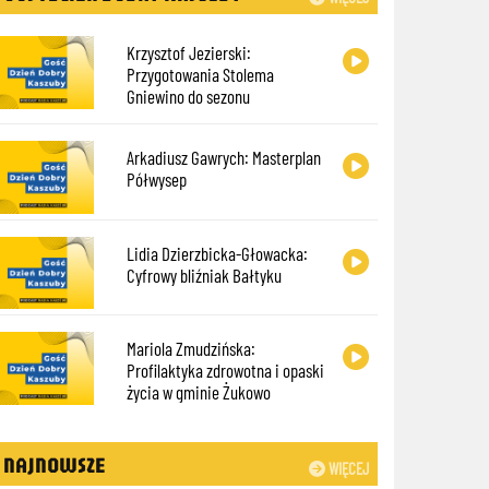
Krzysztof Jezierski:
Przygotowania Stolema
Gniewino do sezonu
Arkadiusz Gawrych: Masterplan
Półwysep
Lidia Dzierzbicka-Głowacka:
Cyfrowy bliźniak Bałtyku
Mariola Zmudzińska:
Profilaktyka zdrowotna i opaski
życia w gminie Żukowo
NAJNOWSZE
WIĘCEJ