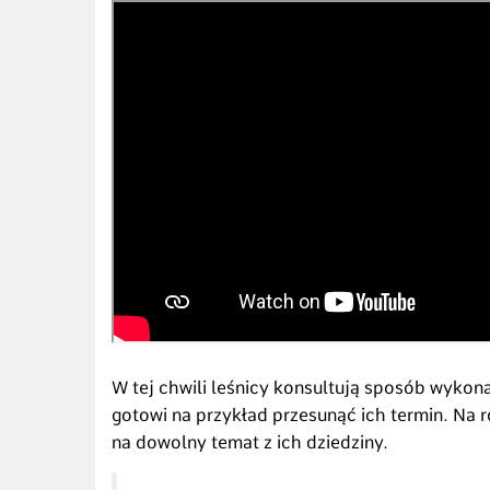
W tej chwili leśnicy konsultują sposób wykon
gotowi na przykład przesunąć ich termin. Na
na dowolny temat z ich dziedziny.