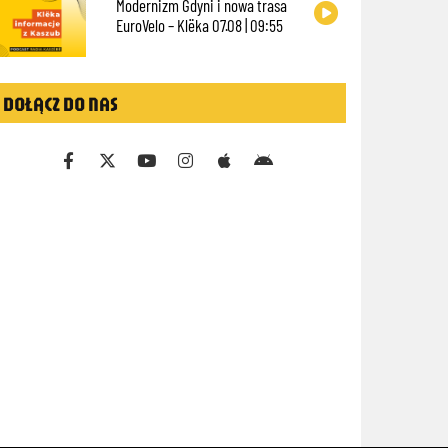
Modernizm Gdyni i nowa trasa
EuroVelo – Klëka 07.08 | 09:55
DOŁĄCZ DO NAS