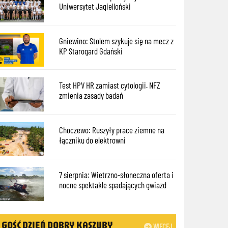
Uniwersytet Jagielloński
Gniewino: Stolem szykuje się na mecz z
KP Starogard Gdański
Test HPV HR zamiast cytologii. NFZ
zmienia zasady badań
Choczewo: Ruszyły prace ziemne na
łączniku do elektrowni
7 sierpnia: Wietrzno-słoneczna oferta i
nocne spektakle spadających gwiazd
GOŚĆ DZIEŃ DOBRY KASZUBY
WIĘCEJ