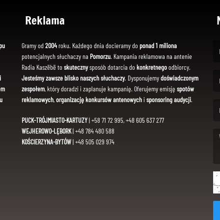
Reklama
pu
Gramy od
2004
roku. Każdego dnia docieramy do
ponad 1 miliona
potencjalnych słuchaczy na
Pomorzu
. Kampania reklamowa na antenie
(Fi
Radia Kaszëbë to
skuteczny
sposób dotarcia do
konkretnego
odbiorcy.
i
Jesteśmy zawsze blisko naszych słuchaczy
. Dysponujemy
doświadczonym
em
zespołem
, który doradzi i zaplanuje kampanię. Oferujemy emisję
spotów
(Em
u
reklamowych
,
organizację konkursów antenowych
i
sponsoring audycji
.
PUCK-TRÓJMIASTO-KARTUZY
| +58 71 72 995, +48 605 637 277
WEJHEROWO-LĘBORK
| +48 784 480 588
KOŚCIERZYNA-BYTÓW
| +48 505 029 974
(Me