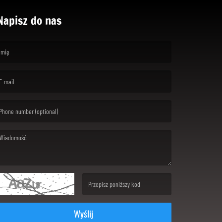
Napisz do nas
rst name is required )
ail is required. )
ssage is required. )
(Invalid Captcha. )
Wyślij