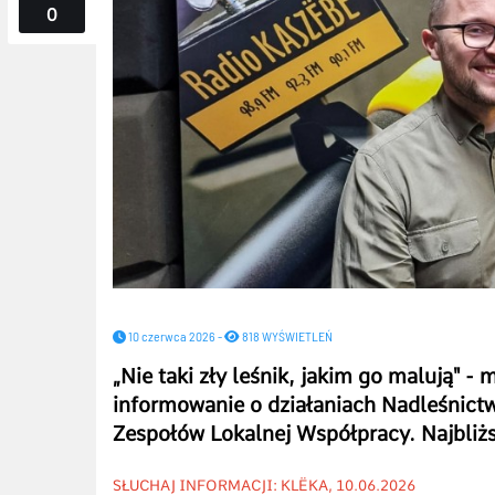
0
10 czerwca 2026 -
818 WYŚWIETLEŃ
„Nie taki zły leśnik, jakim go malują" -
informowanie o działaniach Nadleśnict
Zespołów Lokalnej Współpracy. Najbliżs
SŁUCHAJ INFORMACJI: KLËKA, 10.06.2026