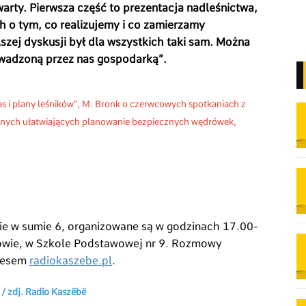
arty. Pierwsza część to prezentacja nadleśnictwa,
 o tym, co realizujemy i co zamierzamy
szej dyskusji był dla wszystkich taki sam. Można
owadzoną przez nas gospodarką”.
s i plany leśników", M. Bronk o czerwcowych spotkaniach z
ilnych ułatwiających planowanie bezpiecznych wędrówek,
e w sumie 6, organizowane są w godzinach 17.00-
rowie, w Szkole Podstawowej nr 9. Rozmowy
dresem
radiokaszebe.pl
.
 / zdj. Radio Kaszëbë