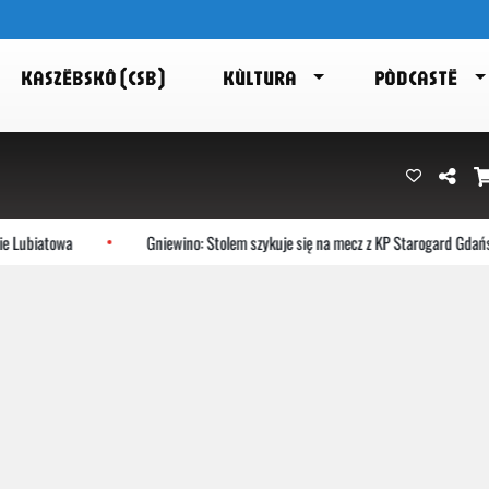
KASZËBSKÔ (CSB)
KÙLTURA
PÒDCASTË
iatowa
Gniewino: Stolem szykuje się na mecz z KP Starogard Gdański