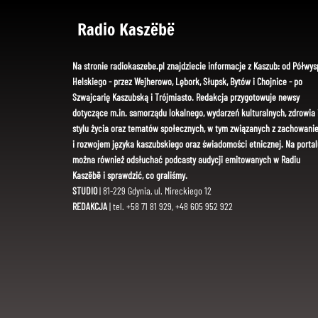
Radio Kaszëbë
Na stronie radiokaszebe.pl znajdziecie informacje z Kaszub: od Półwys
Helskiego - przez Wejherowo, Lębork, Słupsk, Bytów i Chojnice - po
Szwajcarię Kaszubską i Trójmiasto. Redakcja przygotowuje newsy
dotyczące m.in. samorządu lokalnego, wydarzeń kulturalnych, zdrowia 
stylu życia oraz tematów społecznych, w tym związanych z zachowani
i rozwojem języka kaszubskiego oraz świadomości etnicznej. Na portal
można również odsłuchać podcasty audycji emitowanych w Radiu
Kaszëbë i sprawdzić, co graliśmy.
STUDIO
| 81-229 Gdynia, ul. Mireckiego 12
REDAKCJA
| tel. +58 71 81 929, +48 605 952 922