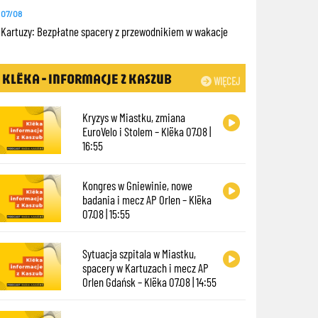
07/08
Kartuzy: Bezpłatne spacery z przewodnikiem w wakacje
KLËKA - INFORMACJE Z KASZUB
WIĘCEJ
Kryzys w Miastku, zmiana
EuroVelo i Stolem – Klëka 07.08 |
16:55
Kongres w Gniewinie, nowe
badania i mecz AP Orlen – Klëka
07.08 | 15:55
Sytuacja szpitala w Miastku,
spacery w Kartuzach i mecz AP
Orlen Gdańsk – Klëka 07.08 | 14:55