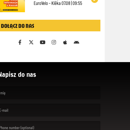
EuroVelo – Klëka 07.08 | 09:55
DOŁĄCZ DO NAS
Napisz do nas
rst name is required )
ail is required. )