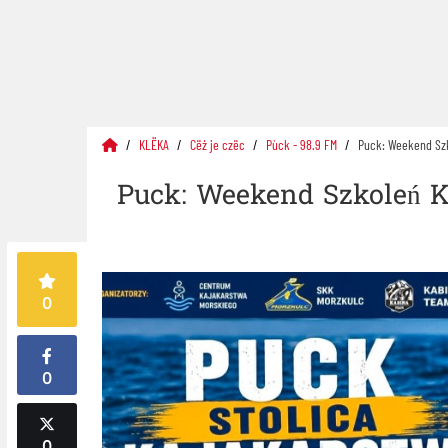
KLËKA
Cëż je czëc
Pùck - 98.9 FM
Puck: Weekend Szk
Puck: Weekend Szkoleń K
0
0
0