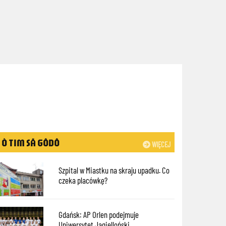
Ò TIM SÃ GÔDÔ
WIĘCEJ
Szpital w Miastku na skraju upadku. Co
czeka placówkę?
Gdańsk: AP Orlen podejmuje
Uniwersytet Jagielloński