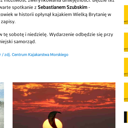
z możliwość zweryfikowania umiejętności. Będzie też
twarte spotkanie z
Sebastianem Szubskim
-
łowiek w historii opłynął kajakiem Wielką Brytanię w
 zapisy.
 tę sobotę i niedzielę. Wydarzenie odbędzie się przy
miejski samorząd.
r / zdj. Centrum Kajakarstwa Morskiego