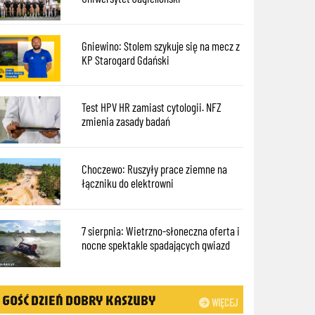
Gniewino: Stolem szykuje się na mecz z
KP Starogard Gdański
Test HPV HR zamiast cytologii. NFZ
zmienia zasady badań
Choczewo: Ruszyły prace ziemne na
łączniku do elektrowni
7 sierpnia: Wietrzno-słoneczna oferta i
nocne spektakle spadających gwiazd
GOŚĆ DZIEŃ DOBRY KASZUBY
WIĘCEJ