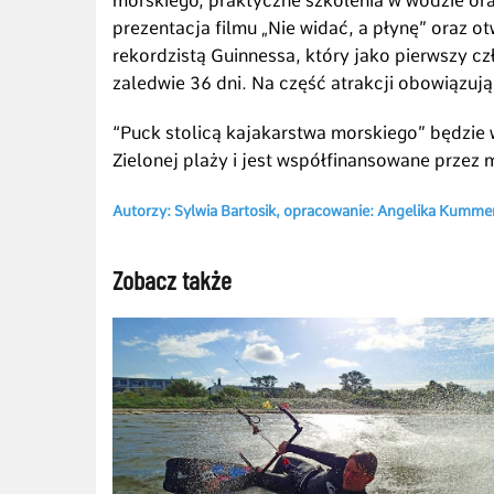
morskiego, praktyczne szkolenia w wodzie ora
prezentacja filmu „Nie widać, a płynę” oraz o
rekordzistą Guinnessa, który jako pierwszy cz
zaledwie 36 dni. Na część atrakcji obowiązują
“Puck stolicą kajakarstwa morskiego” będzie w
Zielonej plaży i jest współfinansowane przez 
Autorzy: Sylwia Bartosik, opracowanie: Angelika Kumme
Zobacz także