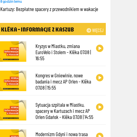
8 godzin temu
Kartuzy: Bezpłatne spacery z przewodnikiem w wakacje
KLËKA - INFORMACJE Z KASZUB
WIĘCEJ
Kryzys w Miastku, zmiana
EuroVelo i Stolem – Klëka 07.08 |
16:55
Kongres w Gniewinie, nowe
badania i mecz AP Orlen – Klëka
07.08 | 15:55
Sytuacja szpitala w Miastku,
spacery w Kartuzach i mecz AP
Orlen Gdańsk – Klëka 07.08 | 14:55
Modernizm Gdyni i nowa trasa