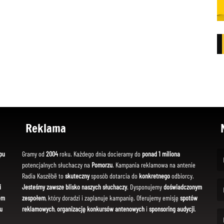
Reklama
pu
Gramy od
2004
roku. Każdego dnia docieramy do
ponad 1 miliona
potencjalnych słuchaczy na
Pomorzu
. Kampania reklamowa na antenie
(Fi
Radia Kaszëbë to
skuteczny
sposób dotarcia do
konkretnego
odbiorcy.
i
Jesteśmy zawsze blisko naszych słuchaczy
. Dysponujemy
doświadczonym
em
zespołem
, który doradzi i zaplanuje kampanię. Oferujemy emisję
spotów
(Em
u
reklamowych
,
organizację konkursów antenowych
i
sponsoring audycji
.