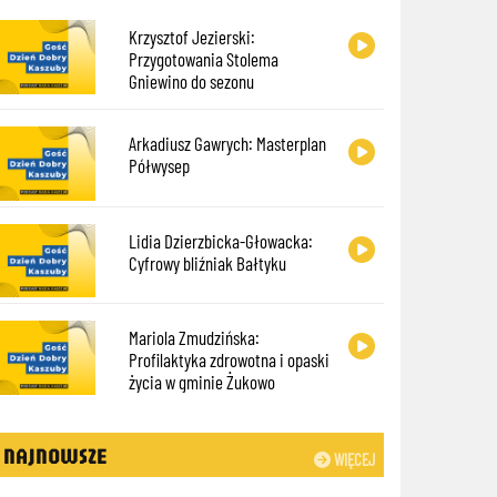
Krzysztof Jezierski:
Przygotowania Stolema
Gniewino do sezonu
Arkadiusz Gawrych: Masterplan
Półwysep
Lidia Dzierzbicka-Głowacka:
Cyfrowy bliźniak Bałtyku
Mariola Zmudzińska:
Profilaktyka zdrowotna i opaski
życia w gminie Żukowo
NAJNOWSZE
WIĘCEJ