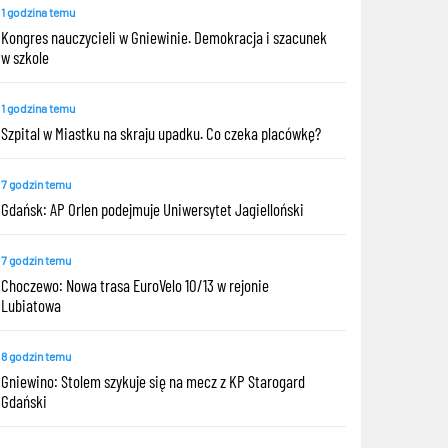
1 godzina temu
Kongres nauczycieli w Gniewinie. Demokracja i szacunek
w szkole
1 godzina temu
Szpital w Miastku na skraju upadku. Co czeka placówkę?
7 godzin temu
Gdańsk: AP Orlen podejmuje Uniwersytet Jagielloński
7 godzin temu
Choczewo: Nowa trasa EuroVelo 10/13 w rejonie
Lubiatowa
8 godzin temu
Gniewino: Stolem szykuje się na mecz z KP Starogard
Gdański