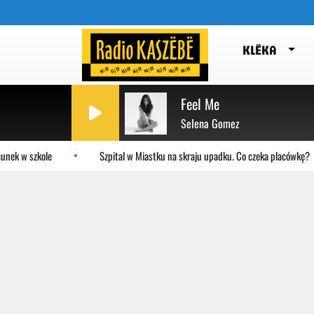
KLËKA
Feel Me
Selena Gomez
 szkole
Szpital w Miastku na skraju upadku. Co czeka placówkę?