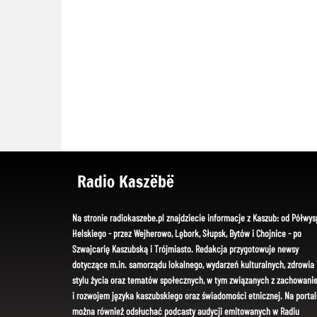
Radio Kaszëbë
Na stronie radiokaszebe.pl znajdziecie informacje z Kaszub: od Półwys
Helskiego - przez Wejherowo, Lębork, Słupsk, Bytów i Chojnice - po
Szwajcarię Kaszubską i Trójmiasto. Redakcja przygotowuje newsy
dotyczące m.in. samorządu lokalnego, wydarzeń kulturalnych, zdrowia 
stylu życia oraz tematów społecznych, w tym związanych z zachowani
i rozwojem języka kaszubskiego oraz świadomości etnicznej. Na portal
można również odsłuchać podcasty audycji emitowanych w Radiu