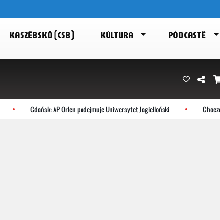
KASZËBSKÔ (CSB)
KÙLTURA
PÒDCASTË
Gdańsk: AP Orlen podejmuje Uniwersytet Jagielloński
Choczewo: No