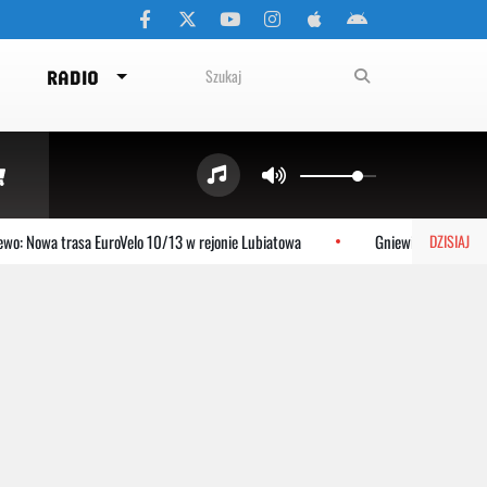
RADIO
wa trasa EuroVelo 10/13 w rejonie Lubiatowa
Gniewino: Stolem szykuje 
DZISIAJ