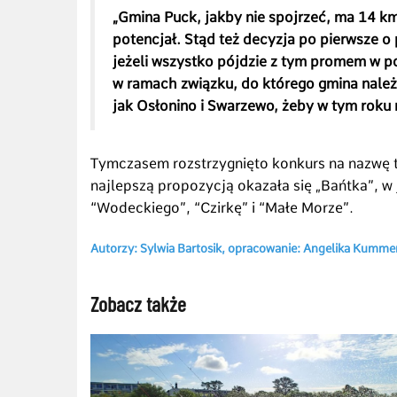
„Gmina Puck, jakby nie spojrzeć, ma 14 km 
potencjał. Stąd też decyzja po pierwsze o
jeżeli wszystko pójdzie z tym promem w p
w ramach związku, do którego gmina należy
jak Osłonino i Swarzewo, żeby w tym roku 
Tymczasem rozstrzygnięto konkurs na nazwę 
najlepszą propozycją okazała się „Bańtka”, w
“Wodeckiego”, “Czirkę” i “Małe Morze”.
Autorzy: Sylwia Bartosik, opracowanie: Angelika Kummer
Zobacz także