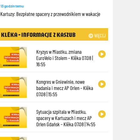
13 godzin temu
Kartuzy: Bezpłatne spacery z przewodnikiem w wakacje
KLËKA - INFORMACJE Z KASZUB
WIĘCEJ
Kryzys w Miastku, zmiana
EuroVelo i Stolem – Klëka 07.08 |
16:55
Kongres w Gniewinie, nowe
badania i mecz AP Orlen – Klëka
07.08 | 15:55
Sytuacja szpitala w Miastku,
spacery w Kartuzach i mecz AP
Orlen Gdańsk – Klëka 07.08 | 14:55