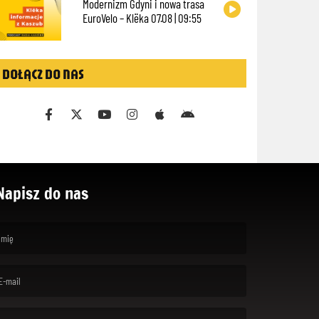
Modernizm Gdyni i nowa trasa
EuroVelo – Klëka 07.08 | 09:55
DOŁĄCZ DO NAS
Napisz do nas
rst name is required )
ail is required. )