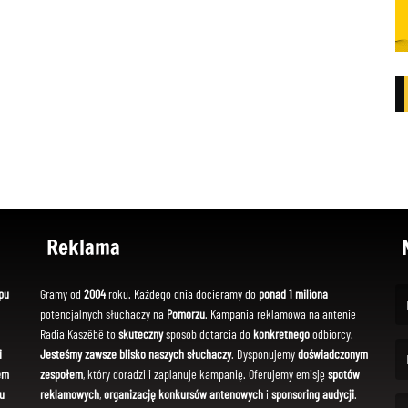
Reklama
pu
Gramy od
2004
roku. Każdego dnia docieramy do
ponad 1 miliona
potencjalnych słuchaczy na
Pomorzu
. Kampania reklamowa na antenie
(Fi
Radia Kaszëbë to
skuteczny
sposób dotarcia do
konkretnego
odbiorcy.
i
Jesteśmy zawsze blisko naszych słuchaczy
. Dysponujemy
doświadczonym
em
zespołem
, który doradzi i zaplanuje kampanię. Oferujemy emisję
spotów
(Em
u
reklamowych
,
organizację konkursów antenowych
i
sponsoring audycji
.