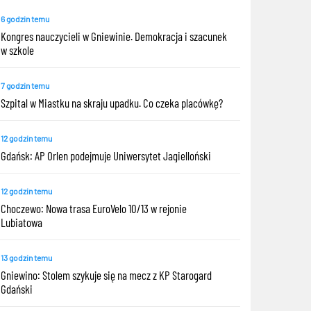
6 godzin temu
Kongres nauczycieli w Gniewinie. Demokracja i szacunek
w szkole
7 godzin temu
Szpital w Miastku na skraju upadku. Co czeka placówkę?
12 godzin temu
Gdańsk: AP Orlen podejmuje Uniwersytet Jagielloński
12 godzin temu
Choczewo: Nowa trasa EuroVelo 10/13 w rejonie
Lubiatowa
13 godzin temu
Gniewino: Stolem szykuje się na mecz z KP Starogard
Gdański