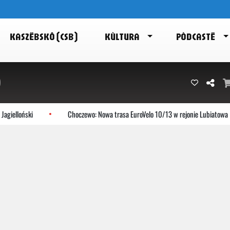
KASZËBSKÔ (CSB)
KÙLTURA
PÒDCASTË
)
loński
Choczewo: Nowa trasa EuroVelo 10/13 w rejonie Lubiatowa