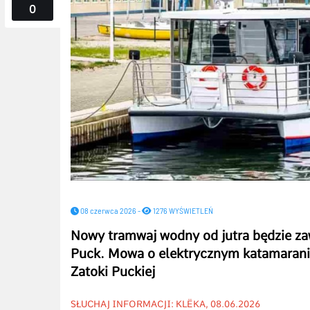
0
08 czerwca 2026 -
1276 WYŚWIETLEŃ
Nowy tramwaj wodny od jutra będzie za
Puck. Mowa o elektrycznym katamaran
Zatoki Puckiej
SŁUCHAJ INFORMACJI: KLËKA, 08.06.2026