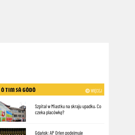
Ò TIM SÃ GÔDÔ
WIĘCEJ
Szpital w Miastku na skraju upadku. Co
czeka placówkę?
Gdańsk: AP Orlen podejmuje