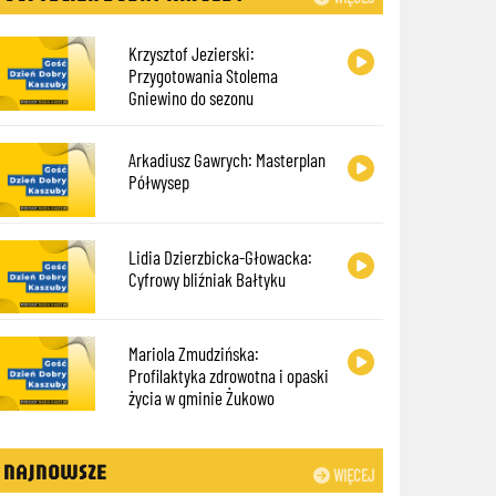
Krzysztof Jezierski:
Przygotowania Stolema
Gniewino do sezonu
Arkadiusz Gawrych: Masterplan
Półwysep
Lidia Dzierzbicka-Głowacka:
Cyfrowy bliźniak Bałtyku
Mariola Zmudzińska:
Profilaktyka zdrowotna i opaski
życia w gminie Żukowo
NAJNOWSZE
WIĘCEJ