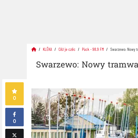
KLËKA
Cëż je czëc
Pùck - 98.9 FM
Swarzewo: Nowy t
Swarzewo: Nowy tramwaj
0
0