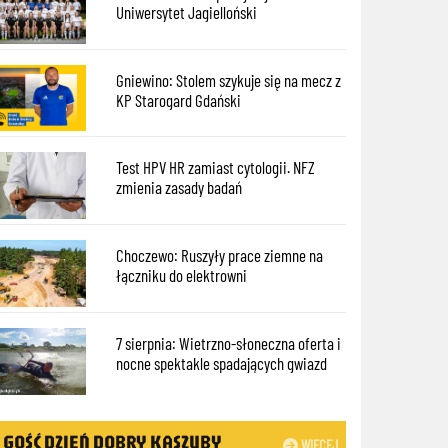
Uniwersytet Jagielloński
Gniewino: Stolem szykuje się na mecz z
KP Starogard Gdański
Test HPV HR zamiast cytologii. NFZ
zmienia zasady badań
Choczewo: Ruszyły prace ziemne na
łączniku do elektrowni
7 sierpnia: Wietrzno-słoneczna oferta i
nocne spektakle spadających gwiazd
GOŚĆ DZIEŃ DOBRY KASZUBY
WIĘCEJ