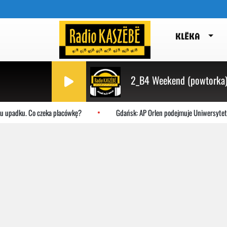
KLËKA
2_B4 Weekend (powtorka
dku. Co czeka placówkę?
Gdańsk: AP Orlen podejmuje Uniwersytet Jagiel