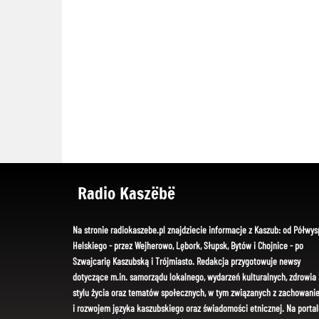
Radio Kaszëbë
Na stronie radiokaszebe.pl znajdziecie informacje z Kaszub: od Półwys
Helskiego - przez Wejherowo, Lębork, Słupsk, Bytów i Chojnice - po
Szwajcarię Kaszubską i Trójmiasto. Redakcja przygotowuje newsy
dotyczące m.in. samorządu lokalnego, wydarzeń kulturalnych, zdrowia 
stylu życia oraz tematów społecznych, w tym związanych z zachowani
i rozwojem języka kaszubskiego oraz świadomości etnicznej. Na portal