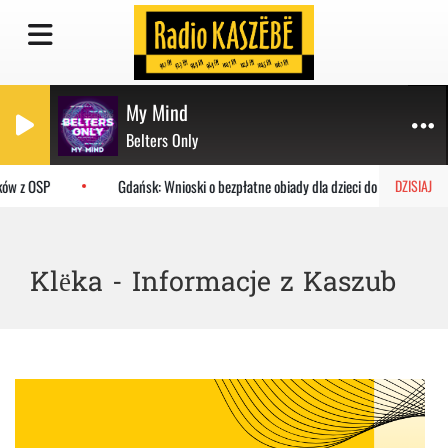
My Mind
Belters Only
ków z OSP
Gdańsk: Wnioski o bezpłatne obiady dla dzieci do MOPR
DZISIAJ
Klëka - Informacje z Kaszub