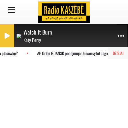
Watch It Burn
Katy Perry
 placówkę?
AP Orlen GDAŃSK podejmuje Uniwersytet Jagielloński
DZISIAJ
Pòdkastë
Rozmowa Na Widnikù Kaszëbë
Dwie dekady pod prąd zapomnienia – Zbigniew Wiekiera o Helu
Dwie dekady pod prąd
zapomnienia – Zbigniew
Wiekiera o Helu