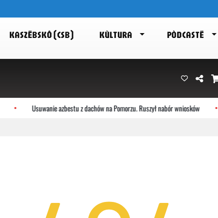
KASZËBSKÔ (CSB)
KÙLTURA
PÒDCASTË
Usuwanie azbestu z dachów na Pomorzu. Ruszył nabór wniosków