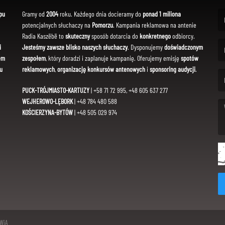
pu
Gramy od
2004
roku. Każdego dnia docieramy do
ponad 1 miliona
potencjalnych słuchaczy na
Pomorzu
. Kampania reklamowa na antenie
(Fi
Radia Kaszëbë to
skuteczny
sposób dotarcia do
konkretnego
odbiorcy.
i
Jesteśmy zawsze blisko naszych słuchaczy
. Dysponujemy
doświadczonym
em
zespołem
, który doradzi i zaplanuje kampanię. Oferujemy emisję
spotów
(Em
u
reklamowych
,
organizację konkursów antenowych
i
sponsoring audycji
.
PUCK-TRÓJMIASTO-KARTUZY
| +58 71 72 995, +48 605 637 277
WEJHEROWO-LĘBORK
| +48 784 480 588
KOŚCIERZYNA-BYTÓW
| +48 505 029 974
(Me
SWiA