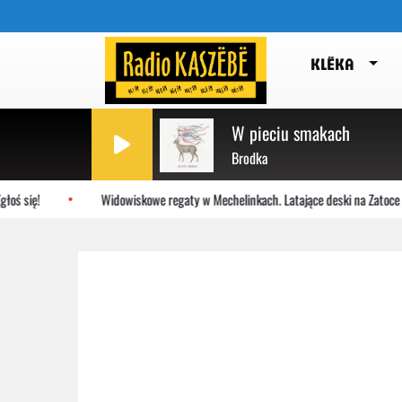
KLËKA
W pieciu smakach
Brodka
oś się!
Widowiskowe regaty w Mechelinkach. Latające deski na Zatoce