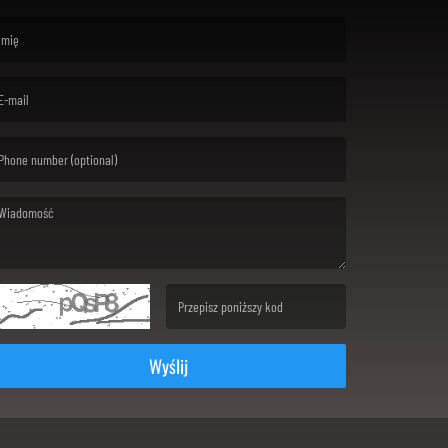
rst name is required )
ail is required. )
ssage is required. )
(Invalid Captcha. )
Wyślij