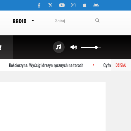
RADIO
Kościerzyna: Wyścigi drezyn ręcznych na torach
Cyfrowy bliźniak Ba
DZISIAJ