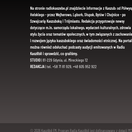
Na stronie radiokaszebe.pl znajdziecie informacje z Kaszub: od Półwys
Helskiego - przez Wejherowo, Lębork, Słupsk, Bytów i Chojnice - po
Szwajcarię Kaszubską i Trójmiasto. Redakcja przygotowuje newsy
dotyczące m.in. samorządu lokalnego, wydarzeń kulturalnych, zdrowia 
stylu życia oraz tematów społecznych, w tym związanych z zachowani
i rozwojem języka kaszubskiego oraz świadomości etnicznej. Na portal
można również odsłuchać podcasty audycji emitowanych w Radiu
Kaszëbë i sprawdzić, co graliśmy.
STUDIO
| 81-229 Gdynia, ul. Mireckiego 12
REDAKCJA
| tel. +58 71 81 929, +48 605 952 922
© 2026 Kaszëbë FM. Program Radia Kaszëbë jest dofinansowany z dotacji M