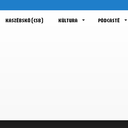
KASZËBSKÔ (CSB)
KÙLTURA
PÒDCASTË