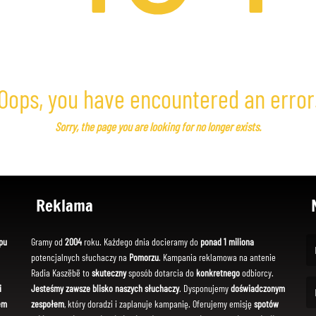
Oops, you have encountered an error
Sorry, the page you are looking for no longer exists.
Reklama
pu
Gramy od
2004
roku. Każdego dnia docieramy do
ponad 1 miliona
potencjalnych słuchaczy na
Pomorzu
. Kampania reklamowa na antenie
(Fi
Radia Kaszëbë to
skuteczny
sposób dotarcia do
konkretnego
odbiorcy.
i
Jesteśmy zawsze blisko naszych słuchaczy
. Dysponujemy
doświadczonym
em
zespołem
, który doradzi i zaplanuje kampanię. Oferujemy emisję
spotów
(Em