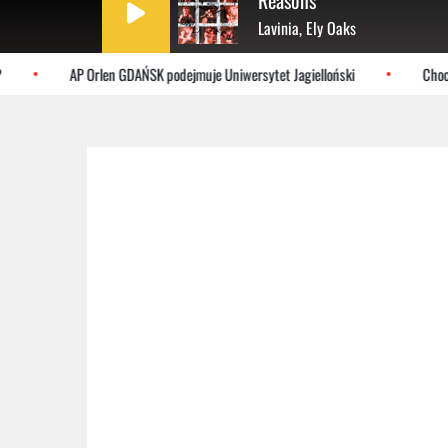
Reasons
Lavinia, Ely Oaks
AP Orlen GDAŃSK podejmuje Uniwersytet Jagielloński
Chocze