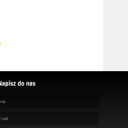
.
Napisz do nas
rst name is required )
ail is required. )