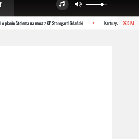
 o planie Stolema na mecz z KP Starogard Gdański
Kartuzy: Bezpłatne spa
DZISIAJ