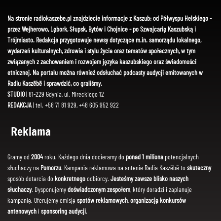
Na stronie radiokaszebe.pl znajdziecie informacje z Kaszub: od Półwyspu Helskiego -
przez Wejherowo, Lębork, Słupsk, Bytów i Chojnice - po Szwajcarię Kaszubską i
Trójmiasto. Redakcja przygotowuje newsy dotyczące m.in. samorządu lokalnego,
wydarzeń kulturalnych, zdrowia i stylu życia oraz tematów społecznych, w tym
związanych z zachowaniem i rozwojem języka kaszubskiego oraz świadomości
etnicznej. Na portalu można również odsłuchać podcasty audycji emitowanych w
Radiu Kaszëbë i sprawdzić, co graliśmy.
STUDIO
| 81-229 Gdynia, ul. Mireckiego 12
REDAKCJA
| tel. +58 71 81 929, +48 605 952 922
Reklama
Gramy od
2004
roku. Każdego dnia docieramy do
ponad 1 miliona
potencjalnych
słuchaczy na
Pomorzu
. Kampania reklamowa na antenie Radia Kaszëbë to
skuteczny
sposób dotarcia do
konkretnego
odbiorcy.
Jesteśmy zawsze blisko naszych
słuchaczy
. Dysponujemy
doświadczonym zespołem
, który doradzi i zaplanuje
kampanię. Oferujemy emisję
spotów reklamowych
,
organizację konkursów
antenowych
i
sponsoring audycji
.