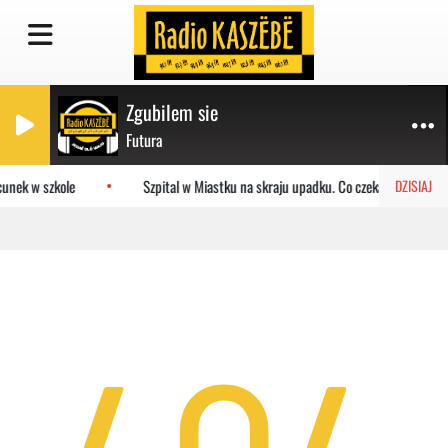
Zgubilem sie
Futura
unek w szkole
Szpital w Miastku na skraju upadku. Co czeka placówkę?
DZISIAJ