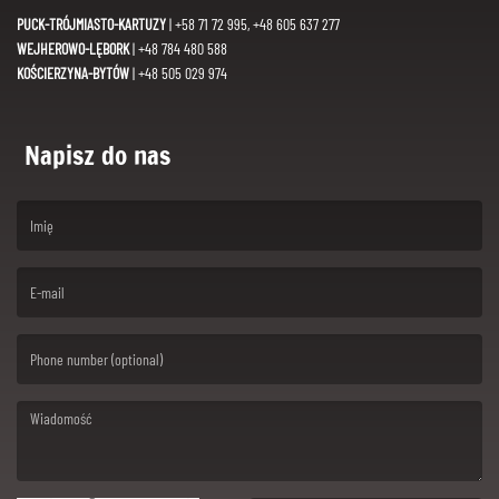
PUCK-TRÓJMIASTO-KARTUZY
| +58 71 72 995, +48 605 637 277
WEJHEROWO-LĘBORK
| +48 784 480 588
KOŚCIERZYNA-BYTÓW
| +48 505 029 974
Napisz do nas
(First name is required )
(Email is required. )
(Message is required. )