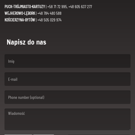
PUCK-TRÓJMIASTO-KARTUZY
| +58 71 72 995, +48 605 637 277
WEJHEROWO-LĘBORK
| +48 784 480 588
KOŚCIERZYNA-BYTÓW
| +48 505 029 974
Napisz do nas
(First name is required )
(Email is required. )
(Message is required. )