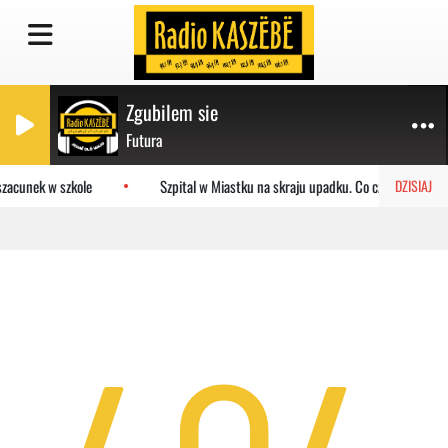
Zgubilem sie
Futura
zacunek w szkole
Szpital w Miastku na skraju upadku. Co czeka placówk
DZISIAJ