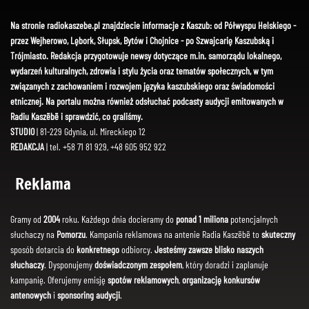
Na stronie radiokaszebe.pl znajdziecie informacje z Kaszub: od Półwyspu Helskiego -
przez Wejherowo, Lębork, Słupsk, Bytów i Chojnice - po Szwajcarię Kaszubską i
Trójmiasto. Redakcja przygotowuje newsy dotyczące m.in. samorządu lokalnego,
wydarzeń kulturalnych, zdrowia i stylu życia oraz tematów społecznych, w tym
związanych z zachowaniem i rozwojem języka kaszubskiego oraz świadomości
etnicznej. Na portalu można również odsłuchać podcasty audycji emitowanych w
Radiu Kaszëbë i sprawdzić, co graliśmy.
STUDIO
| 81-229 Gdynia, ul. Mireckiego 12
REDAKCJA
| tel. +58 71 81 929, +48 605 952 922
Reklama
Gramy od
2004
roku. Każdego dnia docieramy do
ponad 1 miliona
potencjalnych
słuchaczy na
Pomorzu
. Kampania reklamowa na antenie Radia Kaszëbë to
skuteczny
sposób dotarcia do
konkretnego
odbiorcy.
Jesteśmy zawsze blisko naszych
słuchaczy
. Dysponujemy
doświadczonym zespołem
, który doradzi i zaplanuje
kampanię. Oferujemy emisję
spotów reklamowych
,
organizację konkursów
antenowych
i
sponsoring audycji
.