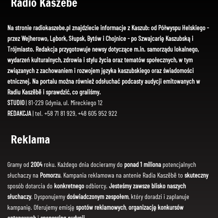
Radio Kaszëbë
Na stronie radiokaszebe.pl znajdziecie informacje z Kaszub: od Półwyspu Helskiego -
przez Wejherowo, Lębork, Słupsk, Bytów i Chojnice - po Szwajcarię Kaszubską i
Trójmiasto. Redakcja przygotowuje newsy dotyczące m.in. samorządu lokalnego,
wydarzeń kulturalnych, zdrowia i stylu życia oraz tematów społecznych, w tym
związanych z zachowaniem i rozwojem języka kaszubskiego oraz świadomości
etnicznej. Na portalu można również odsłuchać podcasty audycji emitowanych w
Radiu Kaszëbë i sprawdzić, co graliśmy.
STUDIO
| 81-229 Gdynia, ul. Mireckiego 12
REDAKCJA
| tel. +58 71 81 929, +48 605 952 922
Reklama
Gramy od
2004
roku. Każdego dnia docieramy do
ponad 1 miliona
potencjalnych
słuchaczy na
Pomorzu
. Kampania reklamowa na antenie Radia Kaszëbë to
skuteczny
sposób dotarcia do
konkretnego
odbiorcy.
Jesteśmy zawsze blisko naszych
słuchaczy
. Dysponujemy
doświadczonym zespołem
, który doradzi i zaplanuje
kampanię. Oferujemy emisję
spotów reklamowych
,
organizację konkursów
antenowych
i
sponsoring audycji
.