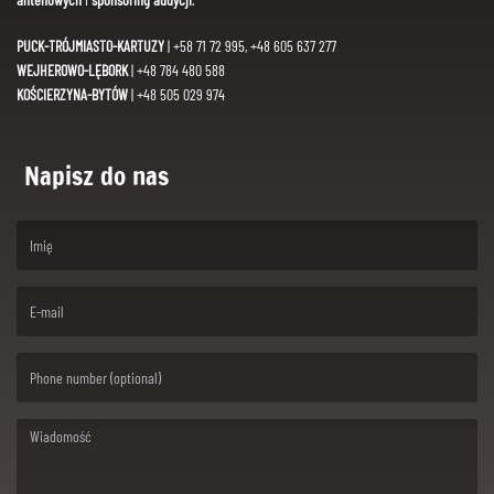
PUCK-TRÓJMIASTO-KARTUZY
| +58 71 72 995, +48 605 637 277
WEJHEROWO-LĘBORK
| +48 784 480 588
KOŚCIERZYNA-BYTÓW
| +48 505 029 974
Napisz do nas
(First name is required )
(Email is required. )