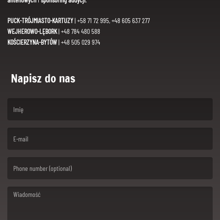
PUCK-TRÓJMIASTO-KARTUZY
| +58 71 72 995, +48 605 637 277
WEJHEROWO-LĘBORK
| +48 784 480 588
KOŚCIERZYNA-BYTÓW
| +48 505 029 974
Napisz do nas
(First name is required )
(Email is required. )