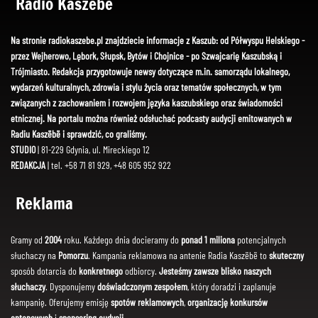
Radio Kaszëbë
Na stronie radiokaszebe.pl znajdziecie informacje z Kaszub: od Półwyspu Helskiego -
przez Wejherowo, Lębork, Słupsk, Bytów i Chojnice - po Szwajcarię Kaszubską i
Trójmiasto. Redakcja przygotowuje newsy dotyczące m.in. samorządu lokalnego,
wydarzeń kulturalnych, zdrowia i stylu życia oraz tematów społecznych, w tym
związanych z zachowaniem i rozwojem języka kaszubskiego oraz świadomości
etnicznej. Na portalu można również odsłuchać podcasty audycji emitowanych w
Radiu Kaszëbë i sprawdzić, co graliśmy.
STUDIO
| 81-229 Gdynia, ul. Mireckiego 12
REDAKCJA
| tel. +58 71 81 929, +48 605 952 922
Reklama
Gramy od
2004
roku. Każdego dnia docieramy do
ponad 1 miliona
potencjalnych
słuchaczy na
Pomorzu
. Kampania reklamowa na antenie Radia Kaszëbë to
skuteczny
sposób dotarcia do
konkretnego
odbiorcy.
Jesteśmy zawsze blisko naszych
słuchaczy
. Dysponujemy
doświadczonym zespołem
, który doradzi i zaplanuje
kampanię. Oferujemy emisję
spotów reklamowych
,
organizację konkursów
antenowych
i
sponsoring audycji
.