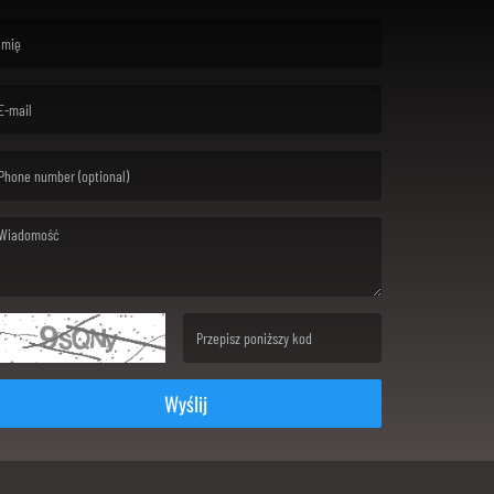
rst name is required )
ail is required. )
ssage is required. )
(Invalid Captcha. )
Wyślij