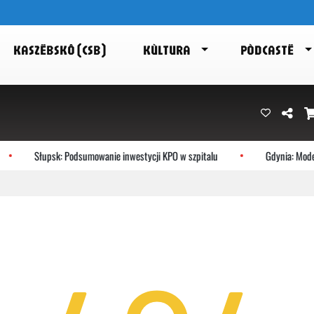
KASZËBSKÔ (CSB)
KÙLTURA
PÒDCASTË
Słupsk: Podsumowanie inwestycji KPO w szpitalu
Gdynia: Modern