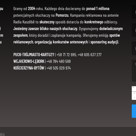
pu
Gramy od
2004
roku. Każdego dnia docieramy do
ponad 1 miliona
potencjalnych słuchaczy na
Pomorzu
. Kampania reklamowa na antenie
(Fi
Radia Kaszëbë to
skuteczny
sposób dotarcia do
konkretnego
odbiorcy.
i
Jesteśmy zawsze blisko naszych słuchaczy
. Dysponujemy
doświadczonym
em
zespołem
, który doradzi i zaplanuje kampanię. Oferujemy emisję
spotów
(Em
u
reklamowych
,
organizację konkursów antenowych
i
sponsoring audycji
.
PUCK-TRÓJMIASTO-KARTUZY
| +58 71 72 995, +48 605 637 277
WEJHEROWO-LĘBORK
| +48 784 480 588
KOŚCIERZYNA-BYTÓW
| +48 505 029 974
(Me
SWiA