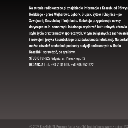
Na stronie radiokaszebe.pl znajdziecie informacje z Kaszub: od Półwys
Helskiego - przez Wejherowo, Lębork, Słupsk, Bytów i Chojnice - po
Szwajcarię Kaszubską i Trójmiasto. Redakcja przygotowuje newsy
dotyczące m.in. samorządu lokalnego, wydarzeń kulturalnych, zdrowia 
stylu życia oraz tematów społecznych, w tym związanych z zachowani
i rozwojem języka kaszubskiego oraz świadomości etnicznej. Na portal
można również odsłuchać podcasty audycji emitowanych w Radiu
Kaszëbë i sprawdzić, co graliśmy.
STUDIO
| 81-229 Gdynia, ul. Mireckiego 12
REDAKCJA
| tel. +58 71 81 929, +48 605 952 922
© 2026 Kaszëbë FM. Program Radia Kaszëbë jest dofinansowany z dotacji M