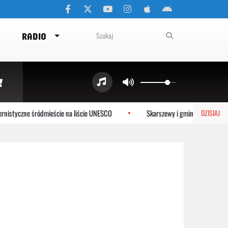
RADIO
istyczne śródmieście na liście UNESCO
Skarszewy i gmina Tczew dołąc
DZISIAJ