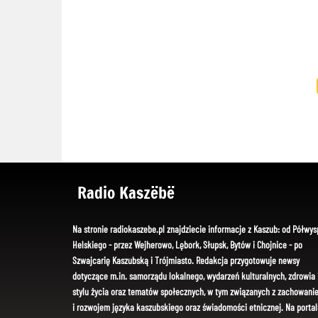
Radio Kaszëbë
Na stronie radiokaszebe.pl znajdziecie informacje z Kaszub: od Półwys
Helskiego - przez Wejherowo, Lębork, Słupsk, Bytów i Chojnice - po
Szwajcarię Kaszubską i Trójmiasto. Redakcja przygotowuje newsy
dotyczące m.in. samorządu lokalnego, wydarzeń kulturalnych, zdrowia 
stylu życia oraz tematów społecznych, w tym związanych z zachowani
i rozwojem języka kaszubskiego oraz świadomości etnicznej. Na portal