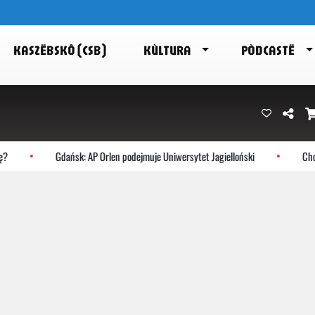
KASZËBSKÔ (CSB)
KÙLTURA
PÒDCASTË
Gdańsk: AP Orlen podejmuje Uniwersytet Jagielloński
Chocz