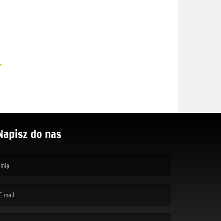
.
Napisz do nas
rst name is required )
ail is required. )