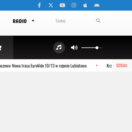
RADIO
ewo: Nowa trasa EuroVelo 10/13 w rejonie Lubiatowa
Krzysztof Jeziersk
DZISIAJ