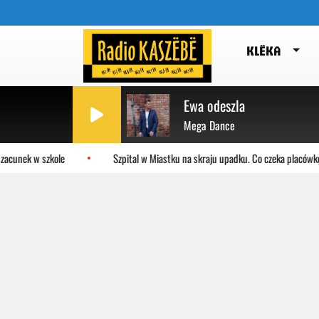
KLËKA
Ewa odeszla
Mega Dance
acunek w szkole
Szpital w Miastku na skraju upadku. Co czeka placówkę?