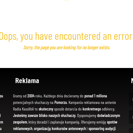
Oops, you have encountered an error
Sorry, the page you are looking for no longer exists.
Reklama
pu
Gramy od
2004
roku. Każdego dnia docieramy do
ponad 1 miliona
potencjalnych słuchaczy na
Pomorzu
. Kampania reklamowa na antenie
(Fi
Radia Kaszëbë to
skuteczny
sposób dotarcia do
konkretnego
odbiorcy.
i
Jesteśmy zawsze blisko naszych słuchaczy
. Dysponujemy
doświadczonym
em
zespołem
, który doradzi i zaplanuje kampanię. Oferujemy emisję
spotów
(Em
u
reklamowych
,
organizację konkursów antenowych
i
sponsoring audycji
.