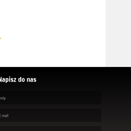
.
Napisz do nas
rst name is required )
ail is required. )