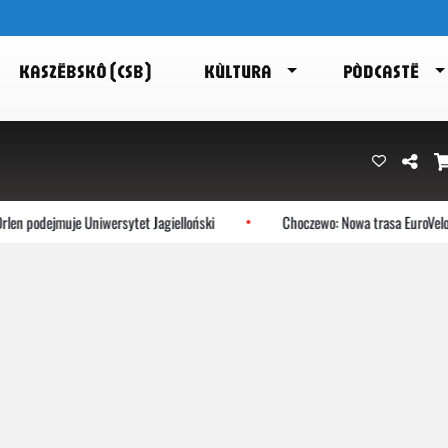
KASZËBSKÔ (CSB)
KÙLTURA
PÒDCASTË
en podejmuje Uniwersytet Jagielloński
Choczewo: Nowa trasa EuroVelo 1