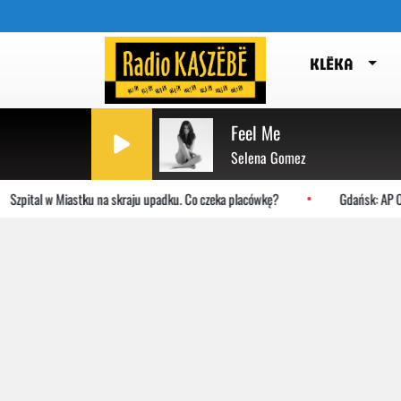
KLËKA
Feel Me
Selena Gomez
Szpital w Miastku na skraju upadku. Co czeka placówkę?
Gdańsk: AP Orl