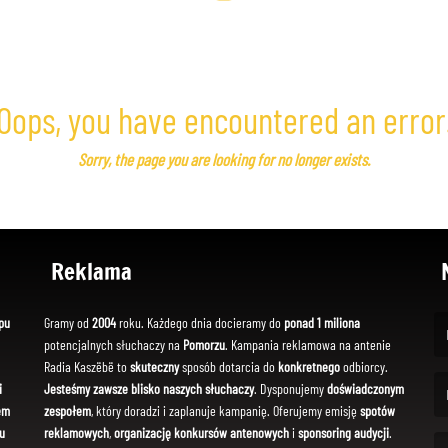
Oops, you have encountered an error
Sorry, the page you are looking for no longer exists.
Reklama
pu
Gramy od
2004
roku. Każdego dnia docieramy do
ponad 1 miliona
potencjalnych słuchaczy na
Pomorzu
. Kampania reklamowa na antenie
(Fi
Radia Kaszëbë to
skuteczny
sposób dotarcia do
konkretnego
odbiorcy.
i
Jesteśmy zawsze blisko naszych słuchaczy
. Dysponujemy
doświadczonym
em
zespołem
, który doradzi i zaplanuje kampanię. Oferujemy emisję
spotów
(Em
u
reklamowych
,
organizację konkursów antenowych
i
sponsoring audycji
.