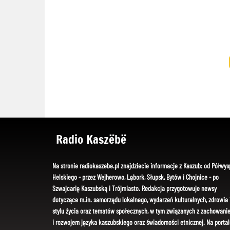
Radio Kaszëbë
Na stronie radiokaszebe.pl znajdziecie informacje z Kaszub: od Półwys
Helskiego - przez Wejherowo, Lębork, Słupsk, Bytów i Chojnice - po
Szwajcarię Kaszubską i Trójmiasto. Redakcja przygotowuje newsy
dotyczące m.in. samorządu lokalnego, wydarzeń kulturalnych, zdrowia 
stylu życia oraz tematów społecznych, w tym związanych z zachowani
i rozwojem języka kaszubskiego oraz świadomości etnicznej. Na portal