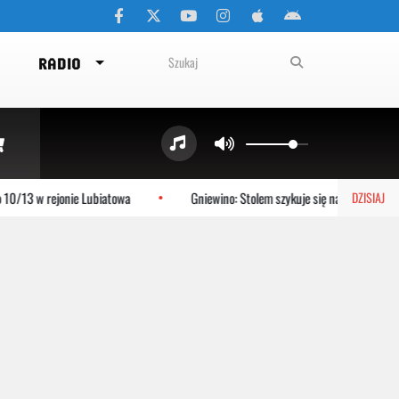
RADIO
0/13 w rejonie Lubiatowa
Gniewino: Stolem szykuje się na mecz z KP St
DZISIAJ