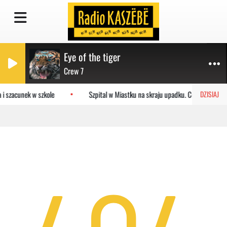
Eye of the tiger
Crew 7
 i szacunek w szkole
Szpital w Miastku na skraju upadku. Co czeka plac
DZISIAJ