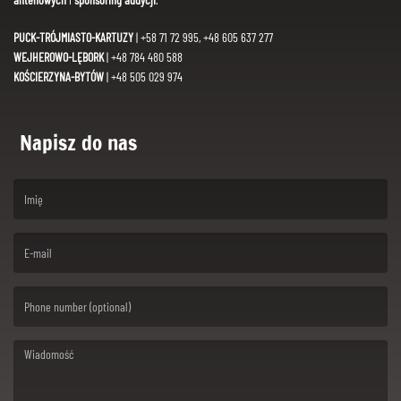
PUCK-TRÓJMIASTO-KARTUZY
| +58 71 72 995, +48 605 637 277
WEJHEROWO-LĘBORK
| +48 784 480 588
KOŚCIERZYNA-BYTÓW
| +48 505 029 974
Napisz do nas
(First name is required )
(Email is required. )