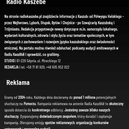
Radio Kaszëbë
Na stronie radiokaszebe.pl znajdziecie informacje z Kaszub: od Półwyspu Helskiego -
przez Wejherowo, Lębork, Słupsk, Bytów i Chojnice - po Szwajcarię Kaszubską i
Trójmiasto. Redakcja przygotowuje newsy dotyczące m.in. samorządu lokalnego,
wydarzeń kulturalnych, zdrowia i stylu życia oraz tematów społecznych, w tym
związanych z zachowaniem i rozwojem języka kaszubskiego oraz świadomości
etnicznej. Na portalu można również odsłuchać podcasty audycji emitowanych w
Radiu Kaszëbë i sprawdzić, co graliśmy.
STUDIO
| 81-229 Gdynia, ul. Mireckiego 12
REDAKCJA
| tel. +58 71 81 929, +48 605 952 922
Reklama
Gramy od
2004
roku. Każdego dnia docieramy do
ponad 1 miliona
potencjalnych
słuchaczy na
Pomorzu
. Kampania reklamowa na antenie Radia Kaszëbë to
skuteczny
sposób dotarcia do
konkretnego
odbiorcy.
Jesteśmy zawsze blisko naszych
słuchaczy
. Dysponujemy
doświadczonym zespołem
, który doradzi i zaplanuje
kampanię. Oferujemy emisję
spotów reklamowych
,
organizację konkursów
antenowych
i
sponsoring audycji
.