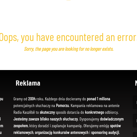
Oops, you have encountered an error
Sorry, the page you are looking for no longer exists.
Reklama
pu
Gramy od
2004
roku. Każdego dnia docieramy do
ponad 1 miliona
potencjalnych słuchaczy na
Pomorzu
. Kampania reklamowa na antenie
(Fi
Radia Kaszëbë to
skuteczny
sposób dotarcia do
konkretnego
odbiorcy.
i
Jesteśmy zawsze blisko naszych słuchaczy
. Dysponujemy
doświadczonym
em
zespołem
, który doradzi i zaplanuje kampanię. Oferujemy emisję
spotów
(Em
u
reklamowych
,
organizację konkursów antenowych
i
sponsoring audycji
.