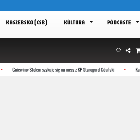
KASZËBSKÔ (CSB)
KÙLTURA
PÒDCASTË
Gniewino: Stolem szykuje się na mecz z KP Starogard Gdański
Kart