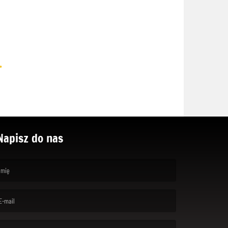
.
Napisz do nas
rst name is required )
ail is required. )