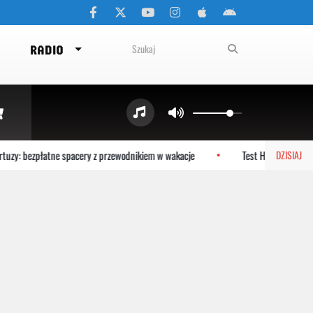
RADIO
uzy: bezpłatne spacery z przewodnikiem w wakacje
Test HPV HR zamiast 
DZISIAJ