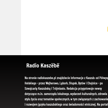
Radio Kaszëbë
Na stronie radiokaszebe.pl znajdziecie informacje z Kaszub: od Półwys
Helskiego - przez Wejherowo, Lębork, Słupsk, Bytów i Chojnice - po
Szwajcarię Kaszubską i Trójmiasto. Redakcja przygotowuje newsy
dotyczące m.in. samorządu lokalnego, wydarzeń kulturalnych, zdrowia 
stylu życia oraz tematów społecznych, w tym związanych z zachowani
i rozwojem języka kaszubskiego oraz świadomości etnicznej. Na portal