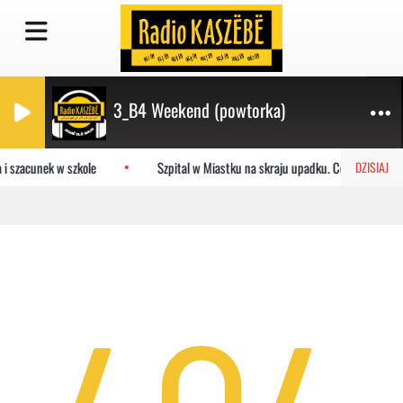
3_B4 Weekend (powtorka)
 i szacunek w szkole
Szpital w Miastku na skraju upadku. Co czeka plac
DZISIAJ