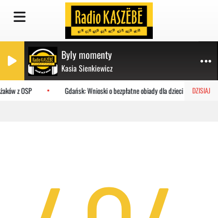
Byly momenty
Kasia Sienkiewicz
ażaków z OSP
Gdańsk: Wnioski o bezpłatne obiady dla dzieci do MOPR
DZISIAJ