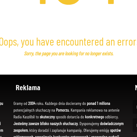
Oops, you have encountered an error
Sorry, the page you are looking for no longer exists.
Reklama
pu
Gramy od
2004
roku. Każdego dnia docieramy do
ponad 1 miliona
potencjalnych słuchaczy na
Pomorzu
. Kampania reklamowa na antenie
(Fi
Radia Kaszëbë to
skuteczny
sposób dotarcia do
konkretnego
odbiorcy.
i
Jesteśmy zawsze blisko naszych słuchaczy
. Dysponujemy
doświadczonym
em
zespołem
, który doradzi i zaplanuje kampanię. Oferujemy emisję
spotów
(Em
u
reklamowych
,
organizację konkursów antenowych
i
sponsoring audycji
.