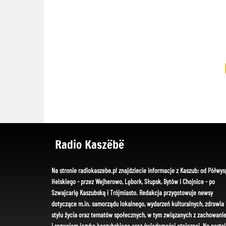
Radio Kaszëbë
Na stronie radiokaszebe.pl znajdziecie informacje z Kaszub: od Półwys
Helskiego - przez Wejherowo, Lębork, Słupsk, Bytów i Chojnice - po
Szwajcarię Kaszubską i Trójmiasto. Redakcja przygotowuje newsy
dotyczące m.in. samorządu lokalnego, wydarzeń kulturalnych, zdrowia 
stylu życia oraz tematów społecznych, w tym związanych z zachowani
i rozwojem języka kaszubskiego oraz świadomości etnicznej. Na portal