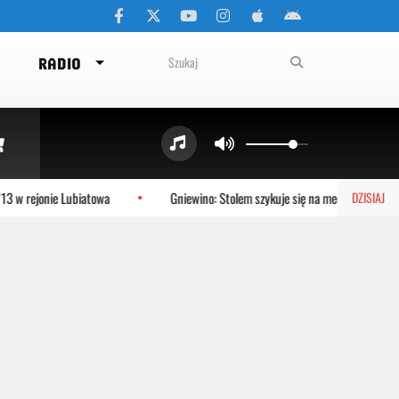
RADIO
 w rejonie Lubiatowa
Gniewino: Stolem szykuje się na mecz z KP Starog
DZISIAJ