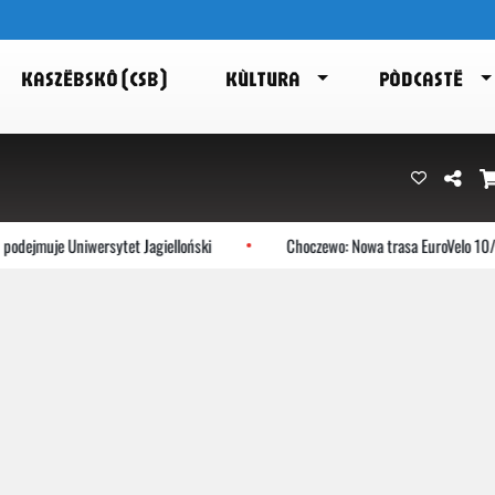
KASZËBSKÔ (CSB)
KÙLTURA
PÒDCASTË
odejmuje Uniwersytet Jagielloński
Choczewo: Nowa trasa EuroVelo 10/13