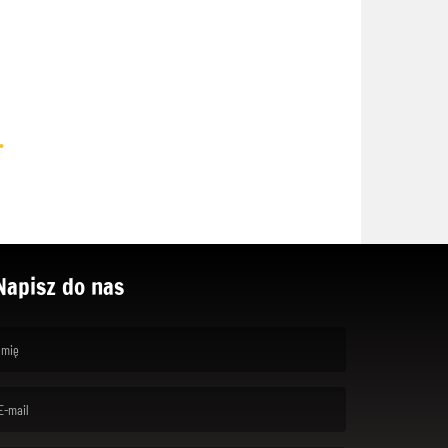
.
Napisz do nas
rst name is required )
ail is required. )